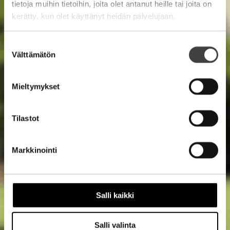
tietoja muihin tietoihin, joita olet antanut heille tai joita on
kerätty, kun olet käyttänyt heidän palvelujaan.
Suostumuksen
Välttämätön
valinta
Mieltymykset
Tilastot
Markkinointi
Salli kaikki
Salli valinta