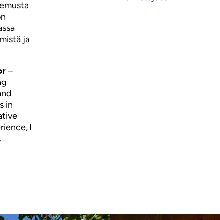
okemusta
on
assa
mistä ja
or
–
ng
and
s in
ative
rience, I
.