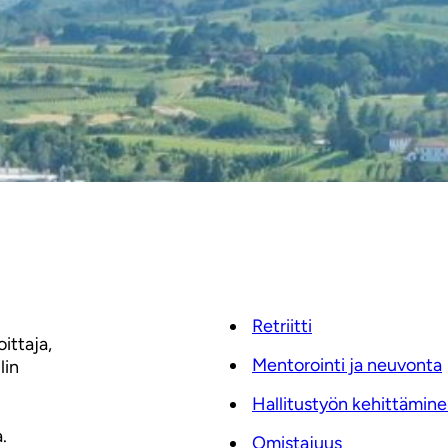
Retriitti
oittaja,
Mentorointi ja neuvonta
lin
Hallitustyön kehittämin
.
Omistajuus