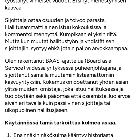
työstänyt viimeiset vuodet. Etsinyt menestymisen
kaavaa.
Sijoittaja ostaa osuuden ja toivoo parasta.
Hallitusammattilainen istuu kokouksissa ja
kommentoi mennyttä. Kumpikaan ei yksin riitä.
Mutta kun muutat hallitustyön ja yhdistät sen
sijoittajiin, syntyy ehkä jotain paljon arvokkaampaa.
Olen rakentanut BAAS-ajattelua (Board as a
Service) viidessä yrityksessä puheenjohtajana ja
sijoittanut samalla muutamiin listaamattomiin
kasvuyrityksiin. Kokemus on opettanut yhden asian
ylitse muiden: omistaja, joka istuu hallituksessa ja
tuo pöytään sekä pääomaa että osaamista, luo arvoa
aivan eri tavalla kuin passiivinen sijoittaja tai
ulkopuolinen hallitusjäsen.
Käytännössä tämä tarkoittaa kolmea asiaa.
Ensinnäkin näkökulma kääntyy historiasta