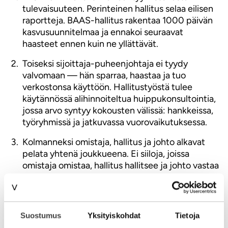
tulevaisuuteen. Perinteinen hallitus selaa eilisen
raportteja. BAAS-hallitus rakentaa 1000 päivän
kasvusuunnitelmaa ja ennakoi seuraavat
haasteet ennen kuin ne yllättävät.
Toiseksi sijoittaja-puheenjohtaja ei tyydy
valvomaan — hän sparraa, haastaa ja tuo
verkostonsa käyttöön. Hallitustyöstä tulee
käytännössä alihinnoiteltua huippukonsultointia,
jossa arvo syntyy kokousten välissä: hankkeissa,
työryhmissä ja jatkuvassa vuorovaikutuksessa.
Kolmanneksi omistaja, hallitus ja johto alkavat
pelata yhtenä joukkueena. Ei siiloja, joissa
omistaja omistaa, hallitus hallitsee ja johto vastaa
strategiasta. Se on kauhean vanhanaikaista.
Systeeminen johtaminen tarkoittaa, että kaikki
pelaavat samaan maaliin.
Suostumus
Yksityiskohdat
Tietoja