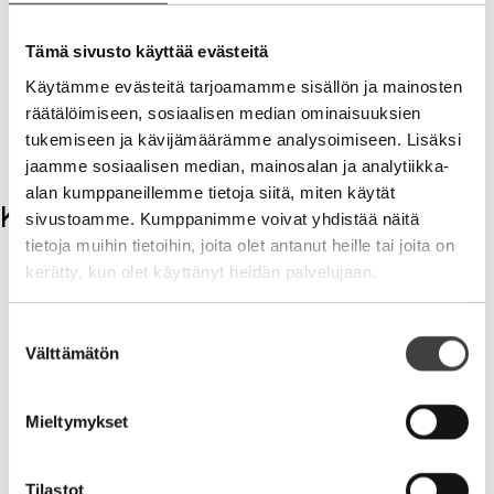
Lisäarvo omistajalle?
Suunnitelmien mukainen
kasvu, kannattavuus ja omistaja-arvon
systemaattinen kasvattaminen. Hallitus ei ole
Tämä sivusto käyttää evästeitä
välttämätön paha — se voi olla omistajan paras
Käytämme evästeitä tarjoamamme sisällön ja mainosten
sijoitus.
räätälöimiseen, sosiaalisen median ominaisuuksien
tukemiseen ja kävijämäärämme analysoimiseen. Lisäksi
V
jaamme sosiaalisen median, mainosalan ja analytiikka-
alan kumppaneillemme tietoja siitä, miten käytät
Kommentit
sivustoamme. Kumppanimme voivat yhdistää näitä
tietoja muihin tietoihin, joita olet antanut heille tai joita on
Kirjoita kommentti
kerätty, kun olet käyttänyt heidän palvelujaan.
Aihe
Suostumuksen
Välttämätön
valinta
Mieltymykset
Tilastot