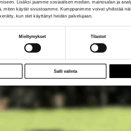
iseen. Lisäksi jaamme sosiaalisen median, mainosalan ja analy
, miten käytät sivustoamme. Kumppanimme voivat yhdistää näitä t
n kerätty, kun olet käyttänyt heidän palvelujaan.
Mieltymykset
Tilastot
Salli valinta