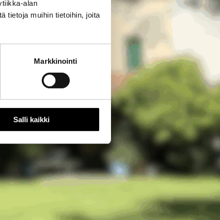
tiikka-alan
ietoja muihin tietoihin, joita
Markkinointi
Salli kaikki