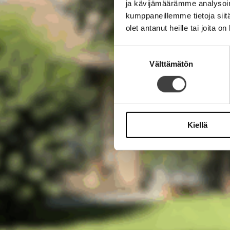
ja kävijämäärämme analysoim
kumppaneillemme tietoja siitä
olet antanut heille tai joita o
Suostumuksen
Välttämätön
valinta
Kiellä