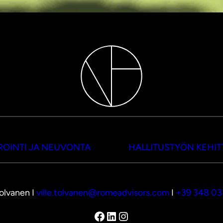
OINTI JA NEUVONTA
HALLITUSTYÖN KEHI
Tolvanen I
ville.tolvanen@romeadvisors.com
I
+39 348 0
Facebook
LinkedIn
Instagram