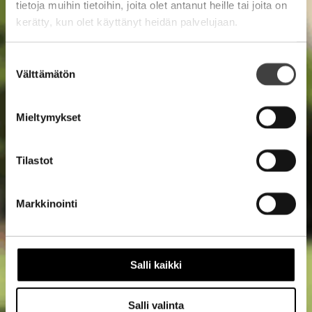
tietoja muihin tietoihin, joita olet antanut heille tai joita on
kerätty, kun olet käyttänyt heidän palvelujaan.
Suostumuksen
Välttämätön
valinta
Mieltymykset
Tilastot
Markkinointi
Salli kaikki
Salli valinta