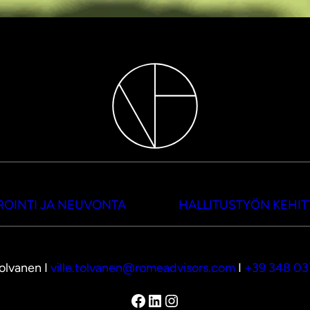
OINTI JA NEUVONTA
HALLITUSTYÖN KEHI
Tolvanen I
ville.tolvanen@romeadvisors.com
I
+39 348 0
Facebook
LinkedIn
Instagram