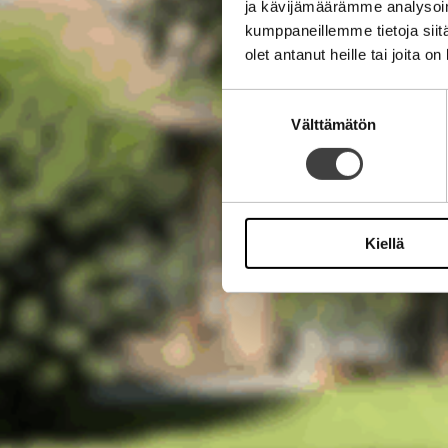
ja kävijämäärämme analysoim
kumppaneillemme tietoja siitä
olet antanut heille tai joita o
Suostumuksen
Välttämätön
valinta
Kiellä