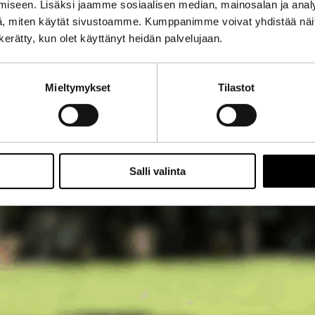
iseen. Lisäksi jaamme sosiaalisen median, mainosalan ja analy
, miten käytät sivustoamme. Kumppanimme voivat yhdistää näitä t
n kerätty, kun olet käyttänyt heidän palvelujaan.
Mieltymykset
Tilastot
Salli valinta