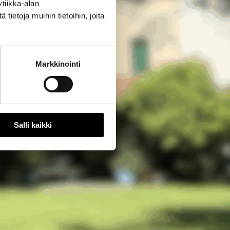
tiikka-alan
ietoja muihin tietoihin, joita
Markkinointi
Salli kaikki