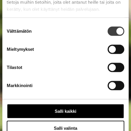
tietoja muihin tietoihin, joita olet antanut heille tai joita on
kerätty, kun olet käyttänyt heidän palvelujaan.
Suostumuksen
Välttämätön
valinta
Mieltymykset
Tilastot
Markkinointi
Salli kaikki
Salli valinta