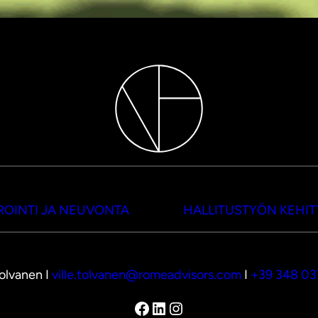
OINTI JA NEUVONTA
HALLITUSTYÖN KEHI
Tolvanen I
ville.tolvanen@romeadvisors.com
I
+39 348 0
Facebook
LinkedIn
Instagram