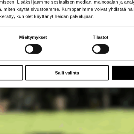
iseen. Lisäksi jaamme sosiaalisen median, mainosalan ja analy
, miten käytät sivustoamme. Kumppanimme voivat yhdistää näitä t
n kerätty, kun olet käyttänyt heidän palvelujaan.
Mieltymykset
Tilastot
Salli valinta