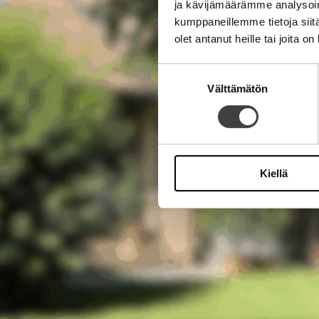
ja kävijämäärämme analysoim
kumppaneillemme tietoja siitä
olet antanut heille tai joita o
Suostumuksen
Välttämätön
valinta
Kiellä