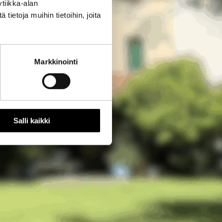
tiikka-alan
ietoja muihin tietoihin, joita
Markkinointi
Salli kaikki