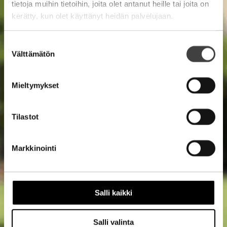
tietoja muihin tietoihin, joita olet antanut heille tai joita on
kerätty, kun olet käyttänyt heidän palvelujaan.
Suostumuksen
Välttämätön
valinta
Mieltymykset
Tilastot
Markkinointi
Salli kaikki
Salli valinta