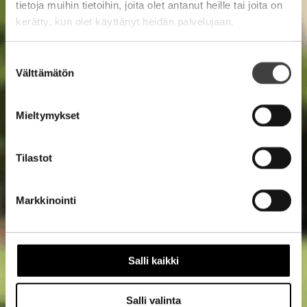
tietoja muihin tietoihin, joita olet antanut heille tai joita on
kerätty, kun olet käyttänyt heidän palvelujaan.
Suostumuksen
Välttämätön
valinta
Mieltymykset
Tilastot
Markkinointi
Salli kaikki
Salli valinta