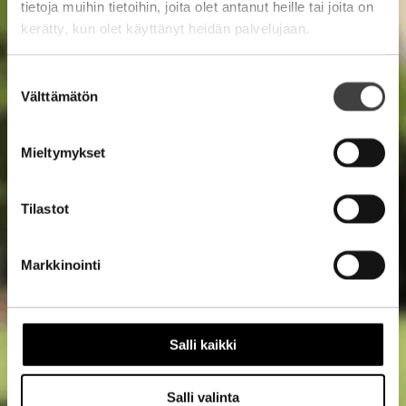
tietoja muihin tietoihin, joita olet antanut heille tai joita on
kerätty, kun olet käyttänyt heidän palvelujaan.
Suostumuksen
Välttämätön
valinta
Mieltymykset
Tilastot
Markkinointi
Salli kaikki
Salli valinta