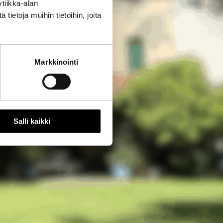
tiikka-alan
ietoja muihin tietoihin, joita
Markkinointi
Salli kaikki