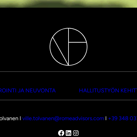
OINTI JA NEUVONTA
HALLITUSTYÖN KEHI
Tolvanen I
ville.tolvanen@romeadvisors.com
I
+39 348 0
Facebook
LinkedIn
Instagram