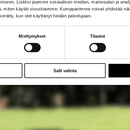
iseen. Lisäksi jaamme sosiaalisen median, mainosalan ja analy
, miten käytät sivustoamme. Kumppanimme voivat yhdistää näitä t
n kerätty, kun olet käyttänyt heidän palvelujaan.
Mieltymykset
Tilastot
Salli valinta