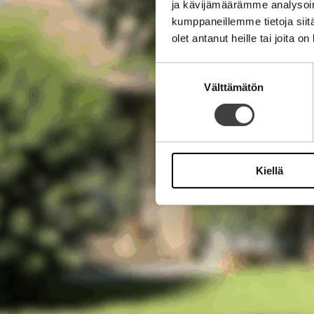
ja kävijämäärämme analysoim
kumppaneillemme tietoja siitä
olet antanut heille tai joita o
Suostumuksen
Välttämätön
valinta
Kiellä