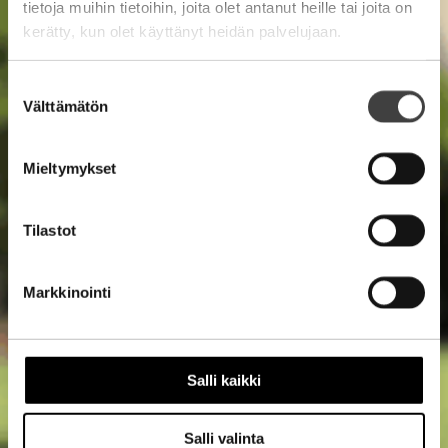
tietoja muihin tietoihin, joita olet antanut heille tai joita on
kerätty, kun olet käyttänyt heidän palvelujaan.
Suostumuksen
Välttämätön
valinta
Mieltymykset
Tilastot
Markkinointi
Salli kaikki
Salli valinta