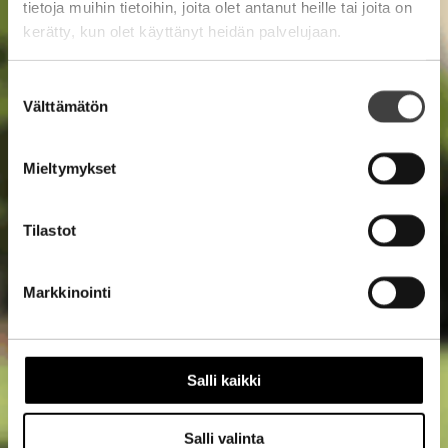
tietoja muihin tietoihin, joita olet antanut heille tai joita on
kerätty, kun olet käyttänyt heidän palvelujaan.
Suostumuksen
Välttämätön
valinta
Mieltymykset
Tilastot
Markkinointi
Salli kaikki
Salli valinta