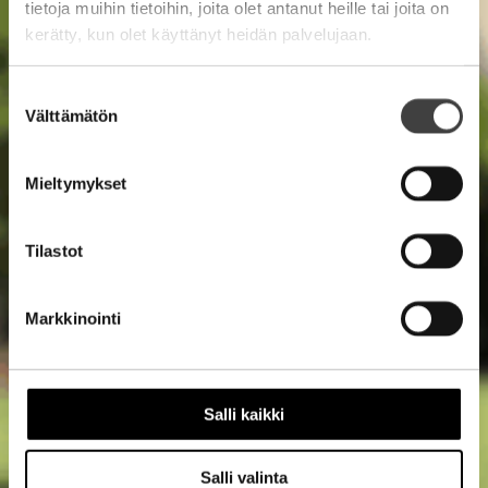
tietoja muihin tietoihin, joita olet antanut heille tai joita on
kerätty, kun olet käyttänyt heidän palvelujaan.
Suostumuksen
Välttämätön
valinta
Mieltymykset
Tilastot
Markkinointi
Salli kaikki
Salli valinta