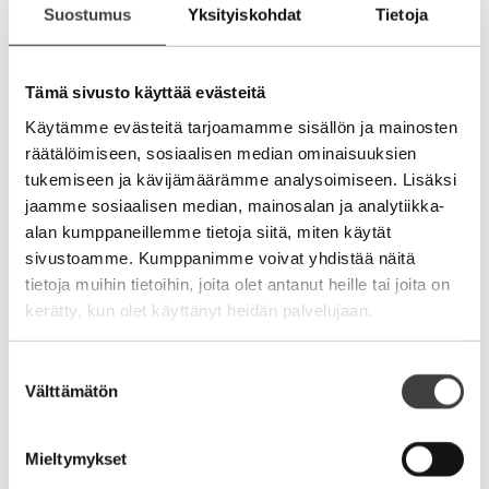
Suostumus
Yksityiskohdat
Tietoja
Mentorointi. Sparraan muutamia yrittäjiä vuosittain
heidän toiveidensä mukaisesti. Agendalla on pääosin
oman toiminnan suunnitelmallinen johtaminen,
Tämä sivusto käyttää evästeitä
tuloksellinen tekeminen ja tasapainoinen
Käytämme evästeitä tarjoamamme sisällön ja mainosten
löytäminen. Tämä on minun tapani antaa takaisin ja
räätälöimiseen, sosiaalisen median ominaisuuksien
toivoisin, että jokaisella yrittäjällä olisi viisautta etsiä
itselleen valmennusta. Tulokset ovat yksinkertaisesti
tukemiseen ja kävijämäärämme analysoimiseen. Lisäksi
parempia.
jaamme sosiaalisen median, mainosalan ja analytiikka-
alan kumppaneillemme tietoja siitä, miten käytät
Toivon hallitustöiden ja haasteiden jatkuvan ensi
sivustoamme. Kumppanimme voivat yhdistää näitä
vuonnakin. Minulle on tärkeää synnyttää hyviä
tietoja muihin tietoihin, joita olet antanut heille tai joita on
tuloksia, referenssiä muutos- ja kasvujohtamista ja
kerätty, kun olet käyttänyt heidän palvelujaan.
kehittää itseäni omistajien ja yhtiöiden sparraajana.
Viimeiset viisi vuotta olen kyllä kasvanut ja
Suostumuksen
kehittynyt vuosittain ja hallitustyön osaaminen on
Välttämätön
valinta
Suomessa yleisesti niin alussa, että uskon töitä
riittävän jatkossakin.
Mieltymykset
En halua olla yli 55 -vuotias työnhakija. Siksi olen