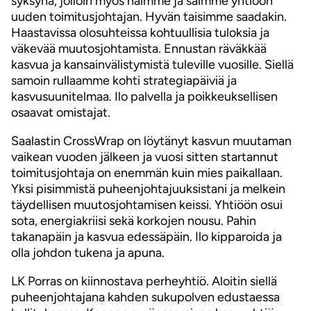
syksynä, jolloin myös haimme ja saimme yhtiöön
uuden toimitusjohtajan. Hyvän taisimme saadakin.
Haastavissa olosuhteissa kohtuullisia tuloksia ja
väkevää muutosjohtamista. Ennustan räväkkää
kasvua ja kansainvälistymistä tuleville vuosille. Siellä
samoin rullaamme kohti strategiapäiviä ja
kasvusuunitelmaa. Ilo palvella ja poikkeuksellisen
osaavat omistajat.
Saalastin CrossWrap on löytänyt kasvun muutaman
vaikean vuoden jälkeen ja vuosi sitten startannut
toimitusjohtaja on enemmän kuin mies paikallaan.
Yksi pisimmistä puheenjohtajuuksistani ja melkein
täydellisen muutosjohtamisen keissi. Yhtiöön osui
sota, energiakriisi sekä korkojen nousu. Pahin
takanapäin ja kasvua edessäpäin. Ilo kipparoida ja
olla johdon tukena ja apuna.
LK Porras on kiinnostava perheyhtiö. Aloitin siellä
puheenjohtajana kahden sukupolven edustaessa