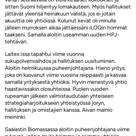
sitten Suomi hiljentyy lomakauteen. Myös hallitukset
jättävät yleensä heinäkuun välistä, jos ei jotain
akuuttia ole yhtiöissä. Kulunut kevät oli minulle
jälleen murroksen aikaa jättäessäni iLOQin hommat
taakseni. Samalla aloitin useamman uuden HPJ-
tehtävän.
Laitex:issa tapahtui viime vuonna
sukupolvenvaihdos ja hallituksen uusituminen.
Aloitin helmikuussa puheenjohtajana. Hieno yritys,
joka on kasvanut viime vuosina reippaasti ja kasvaa
samalla yrityksestä yhtiöksi. Hyvin menestyvä yhtiö
haastavissakin olosuhteissa. Puolen vuoden
rupeaman jälkeen valmistaudutaan yhteiseen
strategiaharjoitukseen yhteistyössä joryn,
hallituksen ja omistajien kanssa. Aivan mainio
meininki.
Saalastin Biomassassa aloitin puheenjohtajana viime