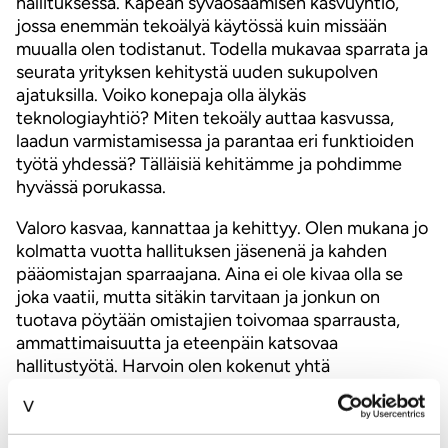
hallituksessa. Kapean syväosaamisen kasvuyhtiö,
jossa enemmän tekoälyä käytössä kuin missään
muualla olen todistanut. Todella mukavaa sparrata ja
seurata yrityksen kehitystä uuden sukupolven
ajatuksilla. Voiko konepaja olla älykäs
teknologiayhtiö? Miten tekoäly auttaa kasvussa,
laadun varmistamisessa ja parantaa eri funktioiden
työtä yhdessä? Tälläisiä kehitämme ja pohdimme
hyvässä porukassa.
Valoro kasvaa, kannattaa ja kehittyy. Olen mukana jo
kolmatta vuotta hallituksen jäsenenä ja kahden
pääomistajan sparraajana. Aina ei ole kivaa olla se
joka vaatii, mutta sitäkin tarvitaan ja jonkun on
tuotava pöytään omistajien toivomaa sparrausta,
ammattimaisuutta ja eteenpäin katsovaa
hallitustyötä. Harvoin olen kokenut yhtä
sitoutunutta porukkaa ja omistajia, jotka aidosti
haluavat kehittyä paremmiksi vaikka välillä tuleekin
korjaavaa palautetta eli parjaavaa kolautetta.