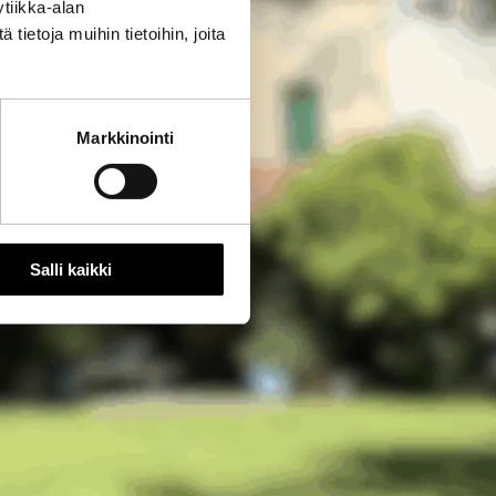
tiikka-alan
ietoja muihin tietoihin, joita
Markkinointi
Salli kaikki