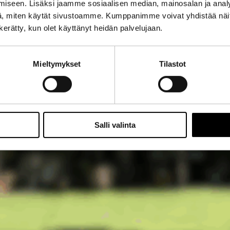
iseen. Lisäksi jaamme sosiaalisen median, mainosalan ja analy
, miten käytät sivustoamme. Kumppanimme voivat yhdistää näitä t
n kerätty, kun olet käyttänyt heidän palvelujaan.
Mieltymykset
Tilastot
Salli valinta