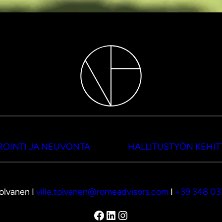
OINTI JA NEUVONTA
HALLITUSTYÖN KEHI
Tolvanen I
ville.tolvanen@romeadvisors.com
I
+39 348 0
Facebook
LinkedIn
Instagram