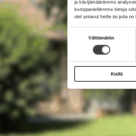
ja kävijämäärämme analysoim
kumppaneillemme tietoja siitä
olet antanut heille tai joita o
Suostumuksen
Välttämätön
valinta
Kiellä