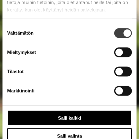
tietoja muihin tietoihin, joita olet antanut heille tai joita on
kerätty, kun olet käyttänyt heidän palvelujaan.
Suostumuksen
Välttämätön
valinta
Mieltymykset
Tilastot
Markkinointi
Salli kaikki
Salli valinta