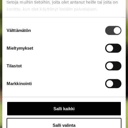
tietoja muihin tietoihin, joita olet antanut heille tai joita on
kerätty, kun olet käyttänyt heidän palvelujaan.
Suostumuksen
Välttämätön
valinta
Mieltymykset
Tilastot
Markkinointi
Salli kaikki
Salli valinta