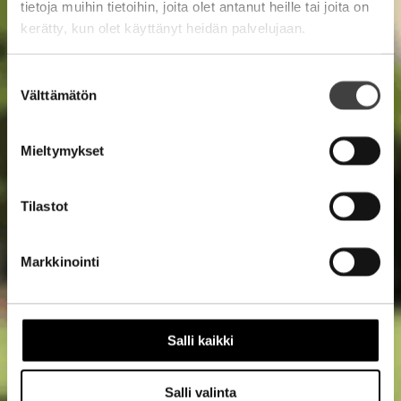
tietoja muihin tietoihin, joita olet antanut heille tai joita on
kerätty, kun olet käyttänyt heidän palvelujaan.
Suostumuksen
Välttämätön
valinta
Mieltymykset
Tilastot
Markkinointi
Salli kaikki
Salli valinta