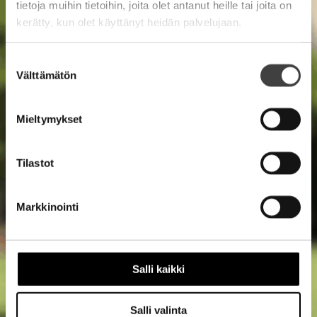
tietoja muihin tietoihin, joita olet antanut heille tai joita on
kerätty, kun olet käyttänyt heidän palvelujaan.
Suostumuksen
Välttämätön
valinta
Mieltymykset
Tilastot
Markkinointi
Salli kaikki
Salli valinta