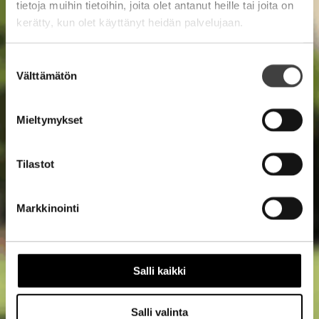
tietoja muihin tietoihin, joita olet antanut heille tai joita on
kerätty, kun olet käyttänyt heidän palvelujaan.
Suostumuksen
Välttämätön
valinta
Mieltymykset
Tilastot
Markkinointi
Salli kaikki
Salli valinta