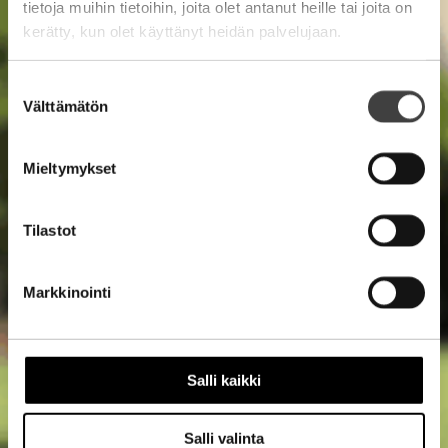
tietoja muihin tietoihin, joita olet antanut heille tai joita on
kerätty, kun olet käyttänyt heidän palvelujaan.
Suostumuksen
Välttämätön
valinta
Mieltymykset
Tilastot
Markkinointi
Salli kaikki
Salli valinta