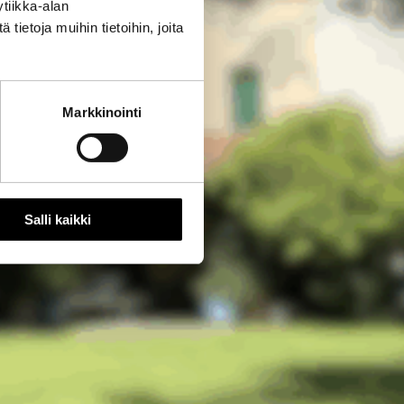
tiikka-alan
ietoja muihin tietoihin, joita
Markkinointi
Salli kaikki