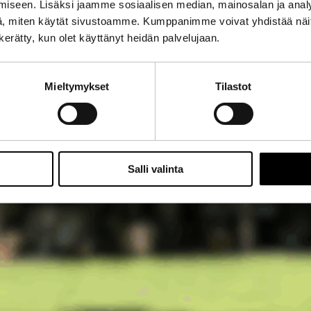
iseen. Lisäksi jaamme sosiaalisen median, mainosalan ja analy
, miten käytät sivustoamme. Kumppanimme voivat yhdistää näitä t
n kerätty, kun olet käyttänyt heidän palvelujaan.
Mieltymykset
Tilastot
Salli valinta