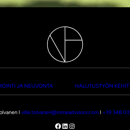
OINTI JA NEUVONTA
HALLITUSTYÖN KEHI
Tolvanen I
ville.tolvanen@romeadvisors.com
I
+39 348 0
Facebook
LinkedIn
Instagram