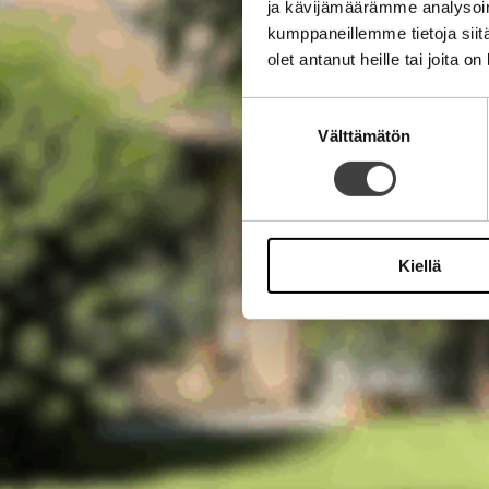
ja kävijämäärämme analysoim
kumppaneillemme tietoja siitä
olet antanut heille tai joita o
Suostumuksen
Välttämätön
valinta
Kiellä