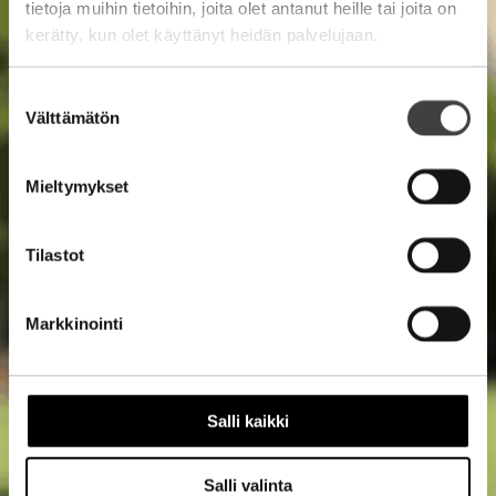
tietoja muihin tietoihin, joita olet antanut heille tai joita on
kerätty, kun olet käyttänyt heidän palvelujaan.
Suostumuksen
Välttämätön
valinta
Mieltymykset
Tilastot
Markkinointi
Salli kaikki
Salli valinta