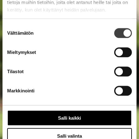
tietoja muihin tietoihin, joita olet antanut heille tai joita on
kerätty, kun olet käyttänyt heidän palvelujaan.
Suostumuksen
Välttämätön
valinta
Mieltymykset
Tilastot
Markkinointi
Salli kaikki
Salli valinta