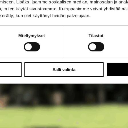
iseen. Lisäksi jaamme sosiaalisen median, mainosalan ja analy
, miten käytät sivustoamme. Kumppanimme voivat yhdistää näitä t
n kerätty, kun olet käyttänyt heidän palvelujaan.
Mieltymykset
Tilastot
Salli valinta