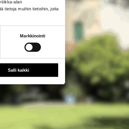
tiikka-alan
ietoja muihin tietoihin, joita
Markkinointi
Salli kaikki