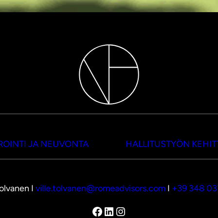
OINTI JA NEUVONTA
HALLITUSTYÖN KEHI
Tolvanen I
ville.tolvanen@romeadvisors.com
I
+39 348 0
Facebook
LinkedIn
Instagram