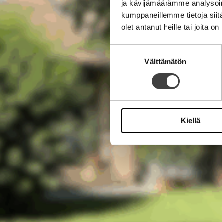
ja kävijämäärämme analysoim
kumppaneillemme tietoja siitä
olet antanut heille tai joita o
Suostumuksen
Välttämätön
valinta
Kiellä