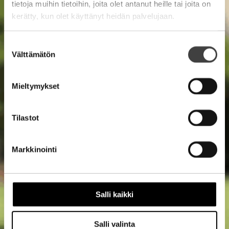
tietoja muihin tietoihin, joita olet antanut heille tai joita on
kerätty, kun olet käyttänyt heidän palvelujaan.
Suostumuksen
Välttämätön
valinta
Mieltymykset
Tilastot
Markkinointi
Salli kaikki
Salli valinta