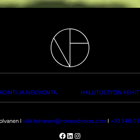
OINTI JA NEUVONTA
HALLITUSTYÖN KEHI
Tolvanen I
ville.tolvanen@romeadvisors.com
I
+39 348 0
Facebook
LinkedIn
Instagram