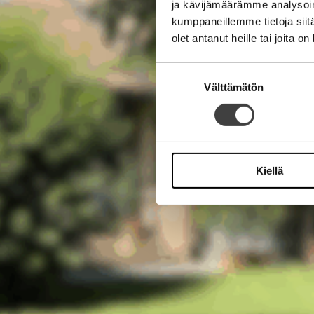
ja kävijämäärämme analysoim
kumppaneillemme tietoja siitä
olet antanut heille tai joita o
Suostumuksen
Välttämätön
valinta
Kiellä