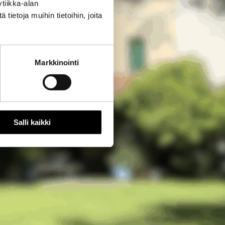
tiikka-alan
ietoja muihin tietoihin, joita
Markkinointi
Salli kaikki