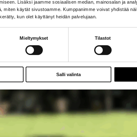
iseen. Lisäksi jaamme sosiaalisen median, mainosalan ja analy
, miten käytät sivustoamme. Kumppanimme voivat yhdistää näitä t
n kerätty, kun olet käyttänyt heidän palvelujaan.
Mieltymykset
Tilastot
Salli valinta