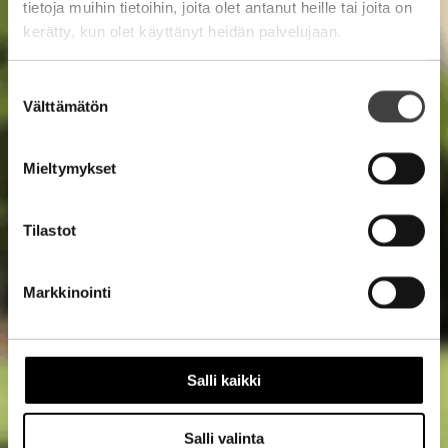
tietoja muihin tietoihin, joita olet antanut heille tai joita on
kerätty, kun olet käyttänyt heidän palvelujaan.
Suostumuksen
Välttämätön
valinta
Mieltymykset
Tilastot
Markkinointi
Salli kaikki
Salli valinta