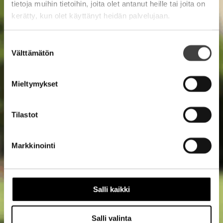
tietoja muihin tietoihin, joita olet antanut heille tai joita on
kerätty, kun olet käyttänyt heidän palvelujaan.
Suostumuksen
Välttämätön
valinta
Mieltymykset
Tilastot
Markkinointi
Salli kaikki
Salli valinta