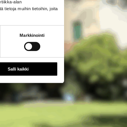
tiikka-alan
ietoja muihin tietoihin, joita
Markkinointi
Salli kaikki