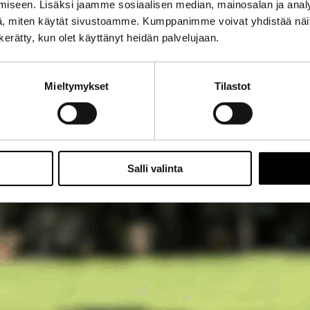
iseen. Lisäksi jaamme sosiaalisen median, mainosalan ja analy
, miten käytät sivustoamme. Kumppanimme voivat yhdistää näitä t
n kerätty, kun olet käyttänyt heidän palvelujaan.
Mieltymykset
Tilastot
Salli valinta