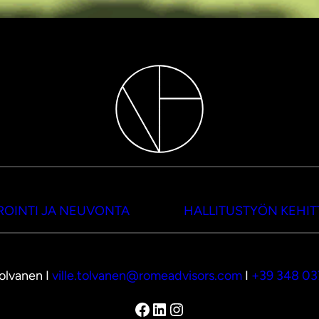
OINTI JA NEUVONTA
HALLITUSTYÖN KEHI
Tolvanen I
ville.tolvanen@romeadvisors.com
I
+39 348 0
Facebook
LinkedIn
Instagram