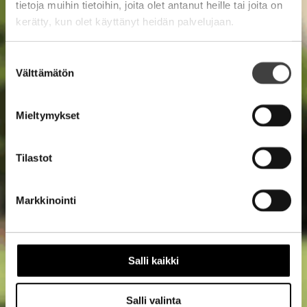
tietoja muihin tietoihin, joita olet antanut heille tai joita on
kerätty, kun olet käyttänyt heidän palvelujaan.
Suostumuksen
Välttämätön
valinta
Mieltymykset
Tilastot
Markkinointi
Salli kaikki
Salli valinta