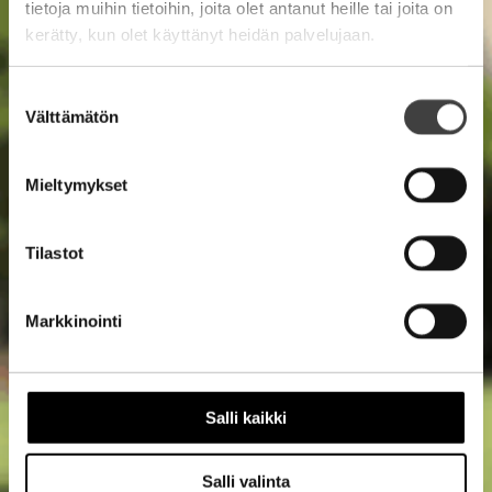
tietoja muihin tietoihin, joita olet antanut heille tai joita on
kerätty, kun olet käyttänyt heidän palvelujaan.
Suostumuksen
Välttämätön
valinta
Mieltymykset
Tilastot
Markkinointi
Salli kaikki
Salli valinta