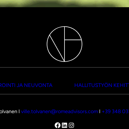
OINTI JA NEUVONTA
HALLITUSTYÖN KEHI
Tolvanen I
ville.tolvanen@romeadvisors.com
I
+39 348 0
Facebook
LinkedIn
Instagram