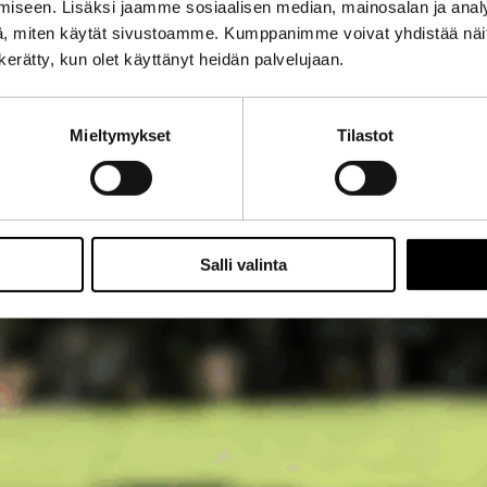
iseen. Lisäksi jaamme sosiaalisen median, mainosalan ja analy
, miten käytät sivustoamme. Kumppanimme voivat yhdistää näitä t
n kerätty, kun olet käyttänyt heidän palvelujaan.
Mieltymykset
Tilastot
Salli valinta