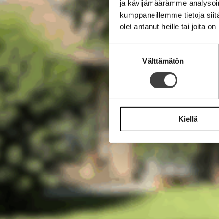
ja kävijämäärämme analysoim
kumppaneillemme tietoja siitä
olet antanut heille tai joita o
Suostumuksen
Välttämätön
valinta
Kiellä