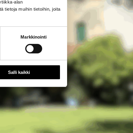
tiikka-alan
ietoja muihin tietoihin, joita
Markkinointi
Salli kaikki