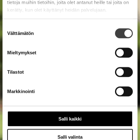
tietoja muihin tietoihin, joita olet antanut heille tai joita on
kerätty, kun olet käyttänyt heidän palvelujaan.
Suostumuksen
Välttämätön
valinta
Mieltymykset
Tilastot
Markkinointi
Salli kaikki
Salli valinta