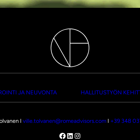
OINTI JA NEUVONTA
HALLITUSTYÖN KEHI
Tolvanen I
ville.tolvanen@romeadvisors.com
I
+39 348 0
Facebook
LinkedIn
Instagram