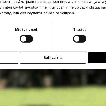
iseen. Lisäksi jaamme sosiaalisen median, mainosalan ja analy
, miten käytät sivustoamme. Kumppanimme voivat yhdistää näitä t
n kerätty, kun olet käyttänyt heidän palvelujaan.
Mieltymykset
Tilastot
Salli valinta