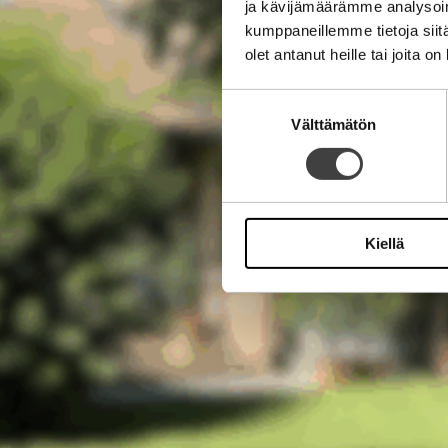
ja kävijämäärämme analysoim
kumppaneillemme tietoja siitä
olet antanut heille tai joita o
Suostumuksen
Välttämätön
valinta
Kiellä