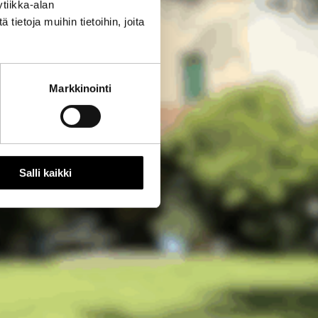
tiikka-alan
ietoja muihin tietoihin, joita
Markkinointi
Salli kaikki