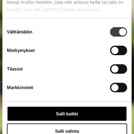
tietoja muihin tietoihin, joita olet antanut heille tai joita on
kerätty, kun olet käyttänyt heidän palvelujaan.
Suostumuksen
Välttämätön
valinta
Mieltymykset
Tilastot
Markkinointi
Salli kaikki
Salli valinta