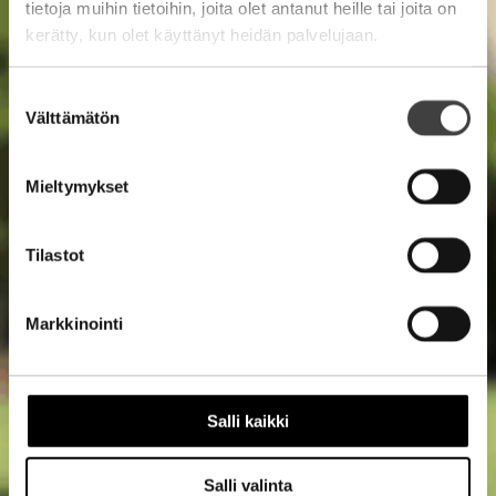
tietoja muihin tietoihin, joita olet antanut heille tai joita on
kerätty, kun olet käyttänyt heidän palvelujaan.
Suostumuksen
Välttämätön
valinta
Mieltymykset
Tilastot
Markkinointi
Salli kaikki
Salli valinta