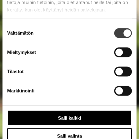
tietoja muihin tietoihin, joita olet antanut heille tai joita on
kerätty, kun olet käyttänyt heidän palvelujaan.
Suostumuksen
Välttämätön
valinta
Mieltymykset
Tilastot
Markkinointi
Salli kaikki
Salli valinta