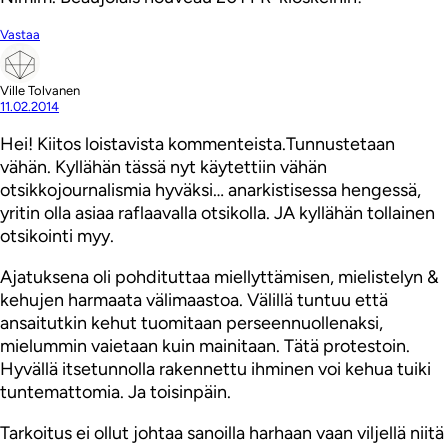
Vastaa
Ville Tolvanen
11.02.2014
Hei! Kiitos loistavista kommenteista.Tunnustetaan
vähän. Kyllähän tässä nyt käytettiin vähän
otsikkojournalismia hyväksi… anarkistisessa hengessä,
yritin olla asiaa raflaavalla otsikolla. JA kyllähän tollainen
otsikointi myy.
Ajatuksena oli pohdituttaa miellyttämisen, mielistelyn &
kehujen harmaata välimaastoa. Välillä tuntuu että
ansaitutkin kehut tuomitaan perseennuollenaksi,
mielummin vaietaan kuin mainitaan. Tätä protestoin.
Hyvällä itsetunnolla rakennettu ihminen voi kehua tuiki
tuntemattomia. Ja toisinpäin.
Tarkoitus ei ollut johtaa sanoilla harhaan vaan viljellä niitä