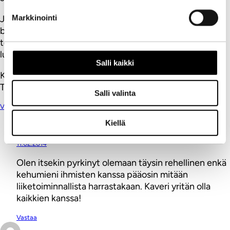
Ja mitä tulee pingaamiseen ja omien ajatusten ja
Markkinointi
bloggausten jakamisen: mitä pahaa siinä on, jos haluaa
teksteilleen lukijoita? Eihän kenenkään ole pakko niitä
lukea tai pingeihin reagoida.
Salli kaikki
Kaiken kaikkiaan loistava kirjoitus ja hyvää herättelyä
Tolvaselta, jälleen kerran.
Salli valinta
Vastaa
Kiellä
Ville Tolvanen
11.02.2014
Olen itsekin pyrkinyt olemaan täysin rehellinen enkä
kehumieni ihmisten kanssa pääosin mitään
liiketoiminnallista harrastakaan. Kaveri yritän olla
kaikkien kanssa!
Vastaa