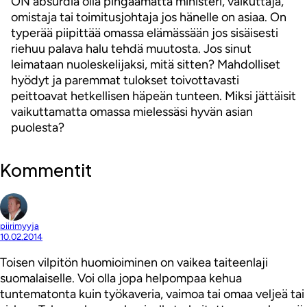
ON absurdia olla pingaamatta ministeri, vaikuttaja,
omistaja tai toimitusjohtaja jos hänelle on asiaa. On
typerää piipittää omassa elämässään jos sisäisesti
riehuu palava halu tehdä muutosta. Jos sinut
leimataan nuoleskelijaksi, mitä sitten? Mahdolliset
hyödyt ja paremmat tulokset toivottavasti
peittoavat hetkellisen häpeän tunteen. Miksi jättäisit
vaikuttamatta omassa mielessäsi hyvän asian
puolesta?
Kommentit
piirimyyja
10.02.2014
Toisen vilpitön huomioiminen on vaikea taiteenlaji
suomalaiselle. Voi olla jopa helpompaa kehua
tuntematonta kuin työkaveria, vaimoa tai omaa veljeä tai