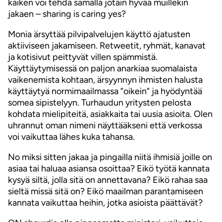
kaiken voi tehdä samalla jotain hyvää muillekin
jakaen – sharing is caring yes?
Monia ärsyttää pilvipalvelujen käyttö ajatusten
aktiiviseen jakamiseen. Retweetit, ryhmät, kanavat
ja kotisivut peittyvät villen spämmistä.
Käyttäytymisessä on paljon anarkiaa suomalaista
vaikenemista kohtaan, ärsyynnyn ihmisten halusta
käyttäytyä normimaailmassa ”oikein” ja hyödyntää
somea sipistelyyn. Turhaudun yritysten pelosta
kohdata mielipiteitä, asiakkaita tai uusia asioita. Olen
uhrannut oman nimeni näyttääkseni että verkossa
voi vaikuttaa lähes kuka tahansa.
No miksi sitten jakaa ja pingailla niitä ihmisiä joille on
asiaa tai haluaa asiansa osoittaa? Eikö työtä kannata
kysyä siltä, jolla sitä on annettavana? Eikö rahaa saa
sieltä missä sitä on? Eikö maailman parantamiseen
kannata vaikuttaa heihin, jotka asioista päättävät?