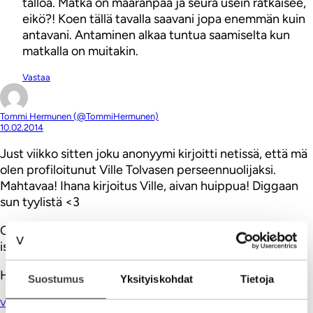
talloa. Matka on määränpää ja seura usein ratkaisee,
eikö?! Koen tällä tavalla saavani jopa enemmän kuin
antavani. Antaminen alkaa tuntua saamiselta kun
matkalla on muitakin.
Vastaa
Tommi Hermunen (@TommiHermunen)
10.02.2014
Just viikko sitten joku anonyymi kirjoitti netissä, että mä
olen profiloitunut Ville Tolvasen perseennuolijaksi.
Mahtavaa! Ihana kirjoitus Ville, aivan huippua! Diggaan
sun tyylistä <3
Onks se nyt sit niin vaikeeta kehua ihmisiä? Ei ole. Onko
iso juttu kysyä siltä, kuka tietää? Ei ole.
Hyvä Ville! Oot mun suosikki some-punkkari
Suostumus
Yksityiskohdat
Tietoja
Vastaa