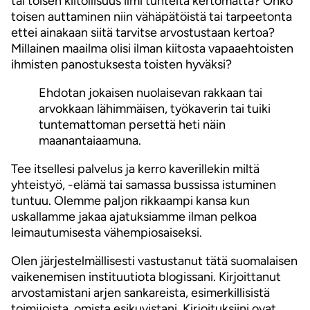
tai toisen kiitollisuus ilmi tunteita kertomatta? Onko
toisen auttaminen niin vähäpätöistä tai tarpeetonta
ettei ainakaan siitä tarvitse arvostustaan kertoa?
Millainen maailma olisi ilman kiitosta vapaaehtoisten
ihmisten panostuksesta toisten hyväksi?
Ehdotan jokaisen nuolaisevan rakkaan tai
arvokkaan lähimmäisen, työkaverin tai tuiki
tuntemattoman persettä heti näin
maanantaiaamuna.
Tee itsellesi palvelus ja kerro kaverillekin miltä
yhteistyö, -elämä tai samassa bussissa istuminen
tuntuu. Olemme paljon rikkaampi kansa kun
uskallamme jakaa ajatuksiamme ilman pelkoa
leimautumisesta vähempiosaiseksi.
Olen järjestelmällisesti vastustanut tätä suomalaisen
vaikenemisen instituutiota blogissani. Kirjoittanut
arvostamistani arjen sankareista, esimerkillisistä
toimijoista, omista esikuvistani. Kirjoituksiini ovat