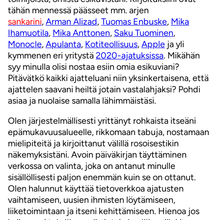
tähän mennessä päässeet mm. arjen
sankarini
,
Arman Alizad
,
Tuomas Enbuske
,
Mika
Ihamuotila
,
Mika Anttonen
,
Saku Tuominen
,
Monocle
,
Apulanta
,
Kotiteollisuus
,
Apple
ja yli
kymmenen eri yritystä
2020-ajatuksissa
. Mikähän
syy minulla olisi nostaa esiin omia esikuviani?
Pitävätkö kaikki ajatteluani niin yksinkertaisena, että
ajattelen saavani heiltä jotain vastalahjaksi? Pohdi
asiaa ja nuolaise samalla lähimmäistäsi.
Olen järjestelmällisesti yrittänyt rohkaista itseäni
epämukavuusalueelle, rikkomaan tabuja, nostamaan
mielipiteitä ja kirjoittanut välillä rosoisestikin
näkemyksistäni. Avoin päiväkirjan täyttäminen
verkossa on valinta, joka on antanut minulle
sisällöllisesti paljon enemmän kuin se on ottanut.
Olen halunnut käyttää tietoverkkoa ajatusten
vaihtamiseen, uusien ihmisten löytämiseen,
liiketoimintaan ja itseni kehittämiseen. Hienoa jos