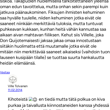
siskoa. Takapuolen nuolemisella tarkoitettaneen yleensä
oman edun tavoittelua, mutta onhan sekin parempi kuin
jatkuva päänaukominen. Fiksujen ihmisten kehuminen
saa hyvälle tuulelle, niiden kehuminen jotka eivät ole
saaneet niinkään merkittäviä tuloksia, mutta tuntuvat
puhkeavan kukkaan, kunhan heitä vähän kannustaa saa
aikaan aivan mahtavan fiiliksen. Kehut siis Villelle, joka
Don Quijotemaisesti jaksaa jakaa omaa innostustaan
siitäkin huolimatta että muutamalle jotka eivät ole
mitään niin merkittävää saaneet aikaiseksi (vaihdoin tuon
lauseen kusipään tilalle) se tuottaa suurta hankaluutta
heidän elämäänsä.
Vastaa
Ville Tolvanen
11.02.2014
Kihoteistä
en tiedä mutta tätä polkua on kiva
purkaa ja taivallusta kiinnostaneiden kanssa yhdessä