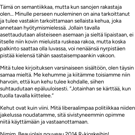
Tämä on semantiikkaa, mutta kun sanojen rakastaja
olen… Minulle perseen nuoleminen on aina tarkoittanut
ja tulee vastakin tarkoittamaan sellaista kehua, joka
annetaan hyötymismielessä. Jollain tavalla
asettaudutaan alisteiseen asemaan ja sieltä lipaistaan, ei
itselle niin kovin mieluista ruskeaa rakoa, mutta koska
palkinto saattaa olla luvassa, voi nenäänsä nyrpistäen
pistää kielensä tähän saastaisempaankin vakoon.
Mitä tulee kirjoituksen varsinaiseen sisältöön, olen täysin
samaa mieltä. Me kehumme ja kiitämme toisiamme niin
harvoin, että kun kehu tulee kohdalle, siihen
suhtaudutaan epäluuloisesti. ”Jotainhan se kärttää, kun
tuolla tavalla kiittelee.”
Kehut ovat kuin viini. Mitä liberaalimpaa politiikkaa niiden
jakelussa noudatamme, sitä sivistyneemmin opimme
niitä käyttämään ja vastaanottamaan.
Nimim. Beaujolais nouveau 2014 R-kioskeihin!