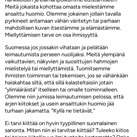
Meitä jokaista kohottaa omasta mielestämme
ansaittu huomio. Olemme jokainen jollain tavalla
pyrkineet antamaan vähän väritetyn tai parhaan
mahdollisen kuvan itsestämme ja elämästämme.
Miellyttämisen tarve on osa ihmisyyttä.
Suomessa jos jossakin vihataan ja pelätään
leimautumista perseen nuolijaksi. Meitä ylempänä
vaikuttavien, näkyvien ja suosittujen hahmojen
mielistelyä tai miellyttämistä. Tuomitsemme
ihmisten toiminnan tai tekemisen, jos se vähänkään
haiskahtaa siltä, että sillä kalasteltaisiin jotain
”ylimääräistä” itselleen tai omalle toiminnalleen.
Olemme niin jumissa leimautumisen pelossa, että
arjen kiitokset ja usein ansaittukin huomio jää
turhaan jakamatta. ”Kyllä ne tietävät.”
Ei tarvi kiittää on hyvin tyypillinen suomalainen
sanonta. Miten niin ei tarvitse kiittää? Tuleeko kiitos