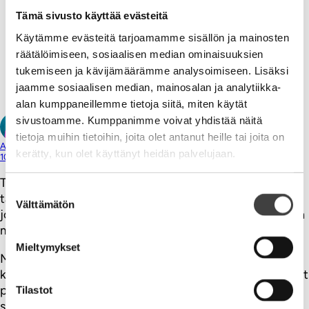
Tämä sivusto käyttää evästeitä
Ville Tolvanen
Käytämme evästeitä tarjoamamme sisällön ja mainosten
11.02.2014
räätälöimiseen, sosiaalisen median ominaisuuksien
Jäi nuorena julkisesti riehamatta, joten ehkä nyt on
tukemiseen ja kävijämäärämme analysoimiseen. Lisäksi
sitten sen aika! Punk’s not dead!
jaamme sosiaalisen median, mainosalan ja analytiikka-
alan kumppaneillemme tietoja siitä, miten käytät
Vastaa
sivustoamme. Kumppanimme voivat yhdistää näitä
tietoja muihin tietoihin, joita olet antanut heille tai joita on
Anne Lindfors
kerätty, kun olet käyttänyt heidän palvelujaan.
10.02.2014
Toisten huomioiminen ja pingaaminen on mielestäni
Suostumuksen
täysin ok niin kauan kuin on rehellinen. Eli kehuu ihmisiä,
Välttämätön
valinta
jotka ansaitsevat kehuja, ei pelkästään henkilöitä, joiden
mielistelemisestä on itselle jotain hyötyä.
Mieltymykset
Minäkin olen omassa blogissani kehunut Tolvasta monta
kertaa ja lainannut hänen ajatuksiaan. Tämän olen tehnyt
pelkästään siksi, että pidän hänen ajattelustaan. En
Tilastot
suinkaan siksi, että itse jotenkin hyötyisin.