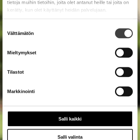
tietoja muihin tietoihin, joita olet antanut heille tai joita on
kerätty, kun olet käyttänyt heidän palvelujaan.
Suostumuksen
Välttämätön
valinta
Mieltymykset
Tilastot
Markkinointi
Salli kaikki
Salli valinta