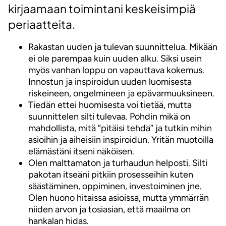
kirjaamaan toimintani keskeisimpiä
periaatteita.
Rakastan uuden ja tulevan suunnittelua. Mikään
ei ole parempaa kuin uuden alku. Siksi usein
myös vanhan loppu on vapauttava kokemus.
Innostun ja inspiroidun uuden luomisesta
riskeineen, ongelmineen ja epävarmuuksineen.
Tiedän ettei huomisesta voi tietää, mutta
suunnittelen silti tulevaa. Pohdin mikä on
mahdollista, mitä ”pitäisi tehdä” ja tutkin mihin
asioihin ja aiheisiin inspiroidun. Yritän muotoilla
elämästäni itseni näköisen.
Olen malttamaton ja turhaudun helposti. Silti
pakotan itseäni pitkiin prosesseihin kuten
säästäminen, oppiminen, investoiminen jne.
Olen huono hitaissa asioissa, mutta ymmärrän
niiden arvon ja tosiasian, että maailma on
hankalan hidas.