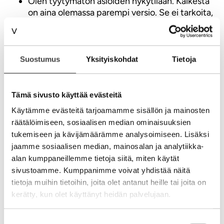
Olen tyytymätön asioiden nykytilaan. Kaikesta
on aina olemassa parempi versio. Se ei tarkoita,
että asiat ovat huonosti, vaan sitä, että ne ovat
huomenna vielä paremmin.
Kehitän aina kaikkea, kaiken aikaa ja kaikkialla.
Ajatteluani, osaamistani, asumista, liikkumista,
Suostumus
Yksityiskohdat
Tietoja
tekemistä ja työelämääni. Ehkä aivan liikaakin.
Silti juuri uuden luominen on elämäni suola.
Tämä sivusto käyttää evästeitä
Eikä tässä vielä kaikki.
Käytämme evästeitä tarjoamamme sisällön ja mainosten
Tyytymättömyyteni itseeni,
räätälöimiseen, sosiaalisen median ominaisuuksien
olosuhteisiin ja tuloksiin saa minut
tukemiseen ja kävijämäärämme analysoimiseen. Lisäksi
jaamme sosiaalisen median, mainosalan ja analytiikka-
haluamaan olla parempi lähes
alan kumppaneillemme tietoja siitä, miten käytät
jokaisena päivänä.
sivustoamme. Kumppanimme voivat yhdistää näitä
tietoja muihin tietoihin, joita olet antanut heille tai joita on
kerätty, kun olet käyttänyt heidän palvelujaan.
V
Suostumuksen