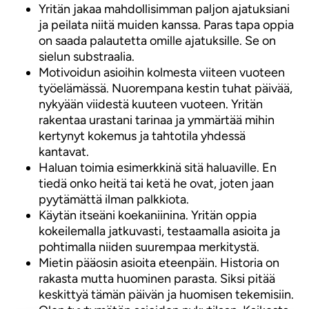
Yritän jakaa mahdollisimman paljon ajatuksiani
ja peilata niitä muiden kanssa. Paras tapa oppia
on saada palautetta omille ajatuksille. Se on
sielun substraalia.
Motivoidun asioihin kolmesta viiteen vuoteen
työelämässä. Nuorempana kestin tuhat päivää,
nykyään viidestä kuuteen vuoteen. Yritän
rakentaa urastani tarinaa ja ymmärtää mihin
kertynyt kokemus ja tahtotila yhdessä
kantavat.
Haluan toimia esimerkkinä sitä haluaville. En
tiedä onko heitä tai ketä he ovat, joten jaan
pyytämättä ilman palkkiota.
Käytän itseäni koekaniinina. Yritän oppia
kokeilemalla jatkuvasti, testaamalla asioita ja
pohtimalla niiden suurempaa merkitystä.
Mietin pääosin asioita eteenpäin. Historia on
rakasta mutta huominen parasta. Siksi pitää
keskittyä tämän päivän ja huomisen tekemisiin.