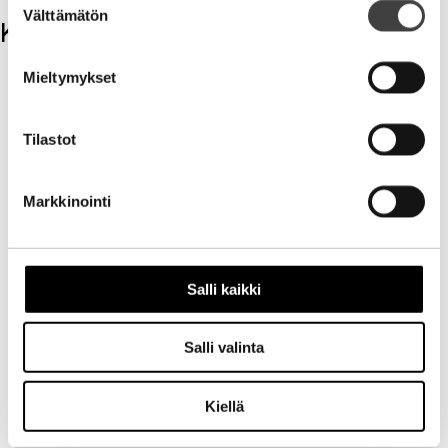
Välttämätön
valinta
Kommentit
Kirjoita kommentti
Mieltymykset
Aihe
Tilastot
Markkinointi
Salli kaikki
Nimi
Salli valinta
Sähköpostiosoite
Kiellä
Kotisivu