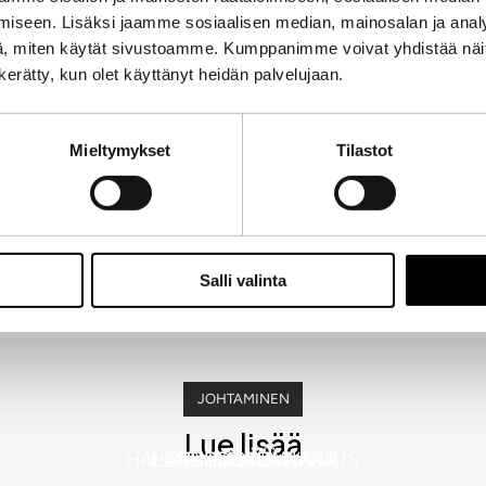
iseen. Lisäksi jaamme sosiaalisen median, mainosalan ja analy
, miten käytät sivustoamme. Kumppanimme voivat yhdistää näitä t
n kerätty, kun olet käyttänyt heidän palvelujaan.
Mieltymykset
Tilastot
Salli valinta
YRITTÄMINEN
YRITTÄMINEN
JOHTAMINEN
Lue lisää
HALLITUSSOVELTUVUUS
HARRI HELIÖVAARA
YRITTÄJÄPÄIVÄ