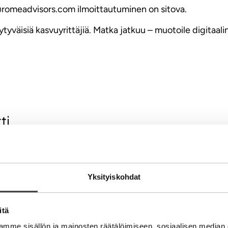
@romeadvisors.com ilmoittautuminen on sitova.
ytyväisiä kasvuyrittäjiä. Matka jatkuu – muotoile digitaal
ti
Yksityiskohdat
itä
mme sisällön ja mainosten räätälöimiseen, sosiaalisen median