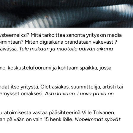
ysteemeiksi? Mitä tarkoittaa sanonta yritys on media
toimintaan? Miten digiaikana brändätään väkevästi?
Päivässä.
Tule mukaan ja muotoile päivän aikana
tomo, keskustelufoorumi ja kohtaamispaikka, jossa
at itse yritystä. Olet asiakas, suunnittelija, artisti tai
äkemykset omaksesi.
Astu laivaan. Luova päivä on
uratoimisesta vastaa pääsihteerinä Ville Tolvanen.
an päivään on vain 15 henkilölle.
Nopeimmat syövät