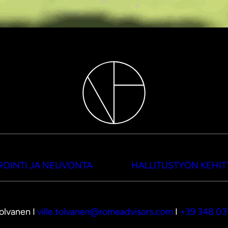
OINTI JA NEUVONTA
HALLITUSTYÖN KEHI
Tolvanen I
ville.tolvanen@romeadvisors.com
I
+39 348 0