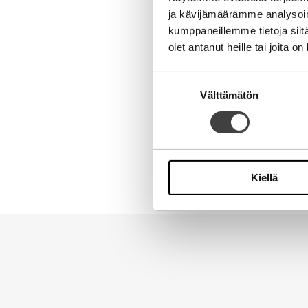
Nimi
ja kävijämäärämme analysoim
kumppaneillemme tietoja siitä
olet antanut heille tai joita o
Sähköpostiosoite
Suostumuksen
Välttämätön
valinta
Kotisivu
Alternative:
Kiellä