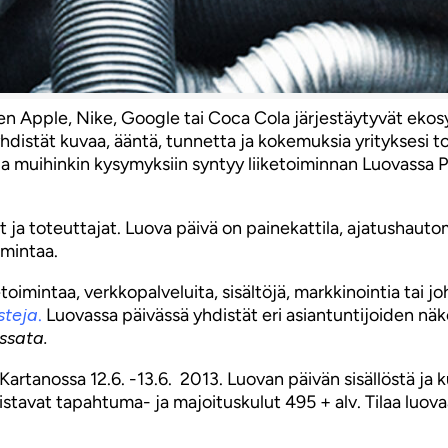
en Apple, Nike, Google tai Coca Cola järjestäytyvät ekos
hdistät kuvaa, ääntä, tunnetta ja kokemuksia yrityksesi 
ja muihinkin kysymyksiin syntyy liiketoiminnan Luovassa 
jät ja toteuttajat. Luova päivä on painekattila, ajatushau
imintaa.
toimintaa, verkkopalveluita, sisältöjä, markkinointia tai johd
isteja
.
Luovassa päivässä yhdistät eri asiantuntijoiden n
ssata.
rtanossa 12.6. -13.6. 2013. Luovan päivän sisällöstä ja k
stavat tapahtuma- ja majoituskulut 495 + alv. Tilaa luova