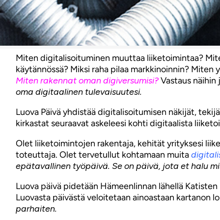
Miten digitalisoituminen muuttaa liiketoimintaa? Mit
käytännössä? Miksi raha pilaa markkinoinnin? Miten y
Miten rakennat oman digiversumisi?
Vastaus näihin 
oma digitaalinen tulevaisuutesi.
Luova Päivä yhdistää digitalisoitumisen näkijät, teki
kirkastat seuraavat askeleesi kohti digitaalista liiketo
Olet liiketoimintojen rakentaja, kehität yrityksesi liike
toteuttaja. Olet tervetullut kohtamaan muita
digital
epätavallinen työpäivä. Se on päivä, jota et halu mi
Luova päivä pidetään Hämeenlinnan lähellä Katisten Ka
Luovasta päivästä veloitetaan ainoastaan kartanon loi
parhaiten.