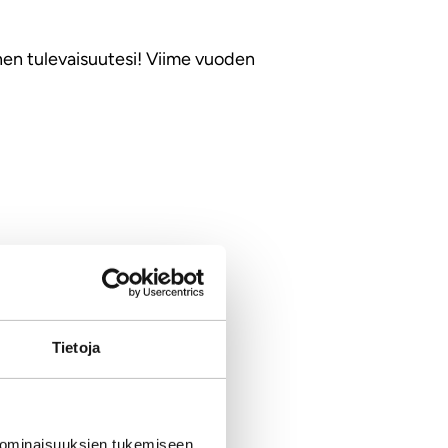
inen tulevaisuutesi! Viime vuoden
Tietoja
 ominaisuuksien tukemiseen