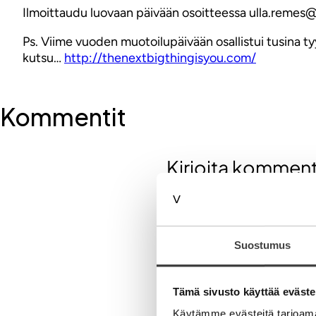
Ilmoittaudu luovaan päivään osoitteessa ulla.remes
Ps. Viime vuoden muotoilupäivään osallistui tusina ty
kutsu…
http://thenextbigthingisyou.com/
Kommentit
Kirjoita komment
Aihe
Suostumus
Tämä sivusto käyttää eväste
Käytämme evästeitä tarjoama