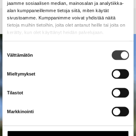
jaamme sosiaalisen median, mainosalan ja analytiikka-
JOHTAMINEN
VIDEO
VIDEO
alan kumppaneillemme tietoja siitä, miten käytät
sivustoamme. Kumppanimme voivat yhdistää näitä
TOTUUS MARKKINOINNISTA
HAASTATTELU RADIO ROCK
TULEVAISUUS
Lue lisää
tietoja muihin tietoihin, joita olet antanut heille tai joita on
kerätty, kun olet käyttänyt heidän palvelujaan.
Suostumuksen
Välttämätön
valinta
Mieltymykset
Tilastot
Markkinointi