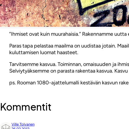
”Ihmiset ovat kuin muurahaisia.” Rakennamme uutta el
Paras tapa pelastaa maailma on uudistaa jotain. Maail
kuluttamisen luomat haasteet.
Tarvitsemme kasvua. Toiminnan, omaisuuden ja ihmis
Selviytyäksemme on parasta rakentaa kasvua. Kasvu 
ps. Rooman 1080-ajattelumalli kestävän kasvun rak
Kommentit
Ville Tolvanen
26.02.2012