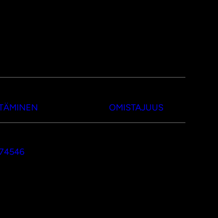
TTÄMINEN
OMISTAJUUS
374546