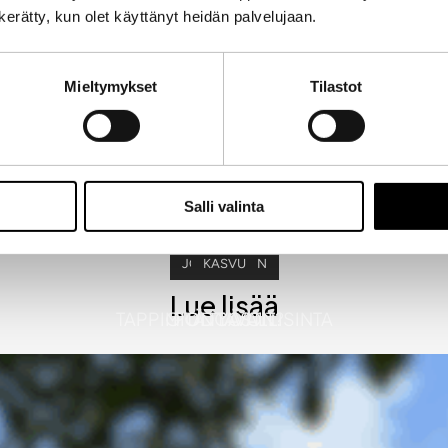
n kerätty, kun olet käyttänyt heidän palvelujaan.
Mieltymykset
Tilastot
Salli valinta
JOHTAMINEN
KASVU
KASVU
Lue lisää
TAPPIO ON TAVALLISINTA
MITÄ TYÖ ON?
PODCASTIT