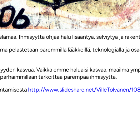
ämää. Ihmisyyttä ohjaa halu lisääntyä, selviytyä ja raken
ma pelastetaan paremmilla lääkkeillä, teknologialla ja osa
yyden kasvua. Vaikka emme haluaisi kasvaa, maailma ymp
parhaimmillaan tarkoittaa parempaa ihmisyyttä.
entamisesta
http://www.slideshare.net/VilleTolvanen/1