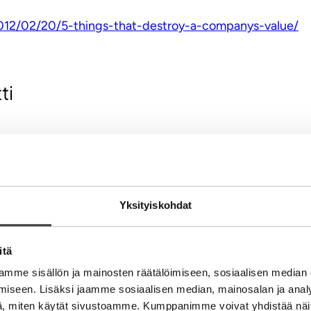
012/02/20/5-things-that-destroy-a-companys-value/
ti
Yksityiskohdat
itä
mme sisällön ja mainosten räätälöimiseen, sosiaalisen median
iseen. Lisäksi jaamme sosiaalisen median, mainosalan ja analy
, miten käytät sivustoamme. Kumppanimme voivat yhdistää näitä t