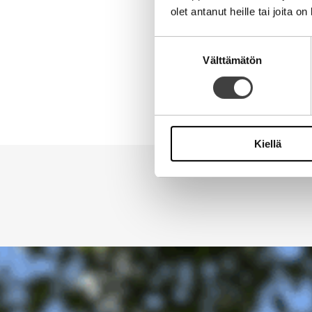
olet antanut heille tai joita o
Kotisivu
Suostumuksen
Välttämätön
valinta
Alternative:
Kiellä