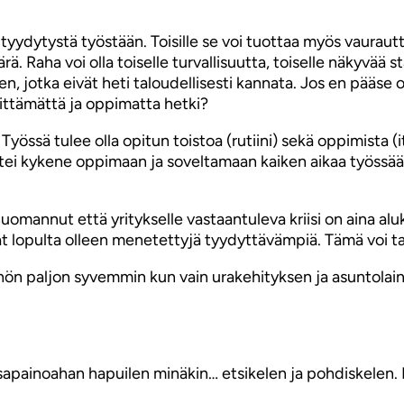
 tyydytystä työstään. Toisille se voi tuottaa myös vaurau
. Raha voi olla toiselle turvallisuutta, toiselle näkyvää s
en, jotka eivät heti taloudellisesti kannata. Jos en pääs
ittämättä ja oppimatta hetki?
össä tulee olla opitun toistoa (rutiini) sekä oppimista (
ttei kykene oppimaan ja soveltamaan kaiken aikaa työssään
annut että yritykselle vastaantuleva kriisi on aina aluksi
 lopulta olleen menetettyjä tyydyttävämpiä. Tämä voi tapa
öhön paljon syvemmin kun vain urakehityksen ja asuntola
Tasapainoahan hapuilen minäkin… etsikelen ja pohdiskelen