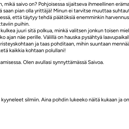
 mikä saivo on? Pohjoisessa sijaitseva ihmeellinen erämaajä
ä saan pian olla yrittäjä! Minun ei tarvitse muuttaa suhtau
steessä, että täytyy tehdä päätöksiä enemminkin harvennus
aviin puihin.
ulkea juuri sitä polkua, minkä valitsen jonkun toisen miele
ko ajan näe perille. Välillä on hauska pysähtyä laavupaikal
risteyskohtaan ja taas pohditaan, mihin suuntaan mennään
etä kaikkia kohtaan polullani!
tamisessa. Olen avullasi synnyttämässä Saivoa.
 kyyneleet silmiin. Aina pohdin lukeeko näitä kukaan ja onk