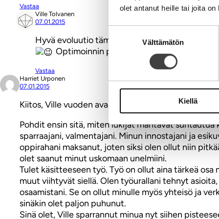
Vastaa
olet antanut heille tai joita o
Ville Tolvanen
07.01.2015
Suostumuksen
Hyvä evoluutio tämäkin! Metsä puilta ja puut m
Välttämätön
valinta
Optimoinnin parissa viihdyn minäkin! Kiito
Vastaa
Harriet Urponen
07.01.2015
Kiellä
Kiitos, Ville vuoden avauksesta!
Pohdit ensin sitä, miten lukijat mahtavat suhtautua ki
sparraajani, valmentajani. Minun innostajani ja esi
oppirahani maksanut, joten siksi olen ollut niin pitkä
olet saanut minut uskomaan unelmiini.
Tulet käsitteeseen työ. Työ on ollut aina tärkeä osa
muut viihtyvät siellä. Olen työurallani tehnyt asioit
osaamistani. Se on ollut minulle myös yhteisö ja verk
sinäkin olet paljon puhunut.
Sinä olet, Ville sparrannut minua nyt siihen pisteese