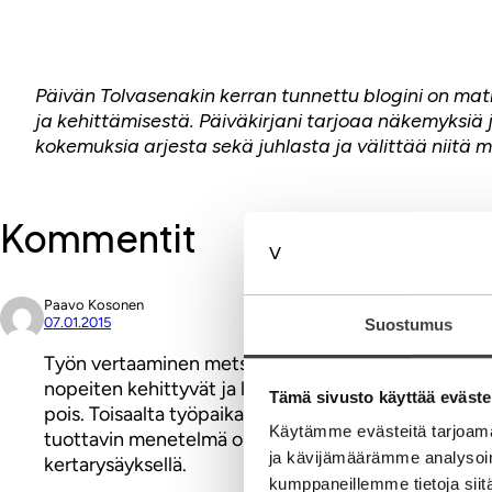
Päivän Tolvasenakin kerran tunnettu blogini on matk
ja kehittämisestä. Päiväkirjani tarjoaa näkemyksiä j
kokemuksia arjesta sekä juhlasta ja välittää niitä mu
Kommentit
Paavo Kosonen
07.01.2015
Suostumus
Työn vertaaminen metsään on varsin mielenkiintoin
nopeiten kehittyvät ja laadukkaimmat puut jäljelle.
Tämä sivusto käyttää eväste
pois. Toisaalta työpaikalla kannattaa ohjata työntek
Käytämme evästeitä tarjoama
tuottavin menetelmä on avohakkuulla uudistaminen. 
ja kävijämäärämme analysoim
kertarysäyksellä.
kumppaneillemme tietoja siitä