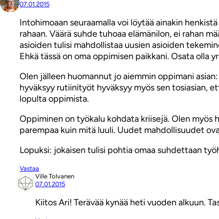
07.01.2015
Intohimoaan seuraamalla voi löytää ainakin henkistä
rahaan. Väärä suhde tuhoaa elämänilon, ei rahan määrä
asioiden tulisi mahdollistaa uusien asioiden tekemin
Ehkä tässä on oma oppimisen paikkani. Osata olla yr
Olen jälleen huomannut jo aiemmin oppimani asian: Ty
hyväksyy rutiinityöt hyväksyy myös sen tosiasian, e
lopulta oppimista.
Oppiminen on työkalu kohdata kriisejä. Olen myös huom
parempaa kuin mitä luuli. Uudet mahdollisuudet ovat
Lopuksi: jokaisen tulisi pohtia omaa suhdettaan ty
Vastaa
Ville Tolvanen
07.01.2015
Kiitos Ari! Terävää kynää heti vuoden alkuun. 