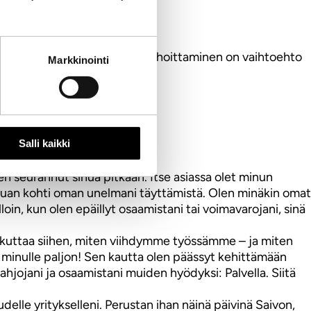
 -puolinen prosessi. myös rauhoittaminen on vaihtoehto
Markkinointi
Salli kaikki
Olen seurannut sinua pitkään. Itse asiassa olet minun
 kauan kohti oman unelmani täyttämistä. Olen minäkin omat
loin, kun olen epäillyt osaamistani tai voimavarojani, sinä
 vaikuttaa siihen, miten viihdymme työssämme – ja miten
nut minulle paljon! Sen kautta olen päässyt kehittämään
ahjojani ja osaamistani muiden hyödyksi: Palvella. Siitä
delle yritykselleni. Perustan ihan näinä päivinä Saivon,