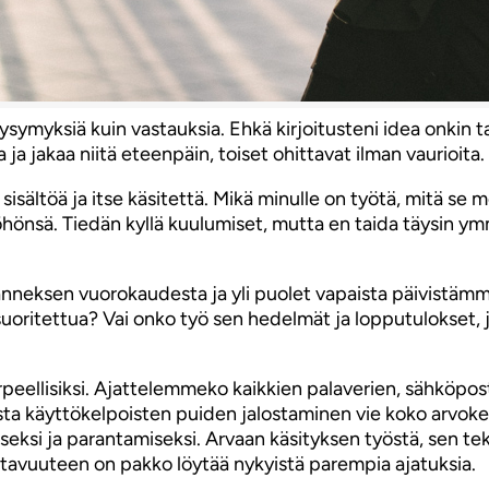
myksiä kuin vastauksia. Ehkä kirjoitusteni idea onkin ta
ja jakaa niitä eteenpäin, toiset ohittavat ilman vaurioita.
sältöä ja itse käsitettä. Mikä minulle on työtä, mitä se me
önsä. Tiedän kyllä kuulumiset, mutta en taida täysin ym
anneksen vuorokaudesta ja yli puolet vapaista päivistäm
suoritettua? Vai onko työ sen hedelmät ja lopputulokset
peellisiksi. Ajattelemmeko kaikkien palaverien, sähköpos
sta käyttökelpoisten puiden jalostaminen vie koko arvoke
miseksi ja parantamiseksi. Arvaan käsityksen työstä, sen 
uottavuuteen on pakko löytää nykyistä parempia ajatuksia.