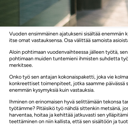
Vuoden ensimmäinen ajatukseni sisältää enemmän kysy
itse omat vastauksensa. Osa välittää samoista asioista 
Aloin pohtimaan vuodenvaihteessa jälleen työtä, sen si
pohtimaan muiden tuntemieni ihmisten suhdetta työh
merkitsee.
Onko työ sen antajan kokonaispaketti, joka vie kolm
konkreettiset toimenpiteet, jotka saamme päivässä 
enemmän kysymyksiä kuin vastauksia.
Ihminen on erinomaisen hyvä selittämään tekonsa tar
työtämme? Pitäisikö työ nähdä sittenkin metsänä, jo
harventaa, hoitaa ja kehittää jatkuvasti sen ylläpitä
teettäminen on niin kallista, että sen sisältöön ja t