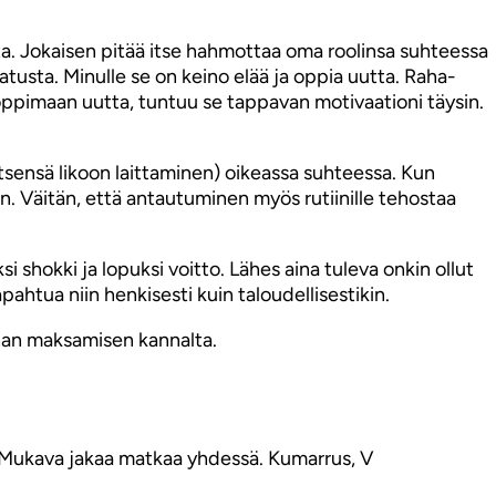
tta. Jokaisen pitää itse hahmottaa oma roolinsa suhteessa
tatusta. Minulle se on keino elää ja oppia uutta. Raha-
e oppimaan uutta, tuntuu se tappavan motivaationi täysin.
itsensä likoon laittaminen) oikeassa suhteessa. Kun
. Väitän, että antautuminen myös rutiinille tehostaa
 shokki ja lopuksi voitto. Lähes aina tuleva onkin ollut
htua niin henkisesti kuin taloudellisestikin.
inan maksamisen kannalta.
. Mukava jakaa matkaa yhdessä. Kumarrus, V