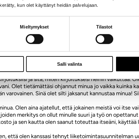
n kerätty, kun olet käyttänyt heidän palvelujaan.
etsässä… metsän jalostaminenkin voi olla monipolvinen ja
Mieltymykset
Tilastot
s. #V
Salli valinta
rjoituksiisi ja sitä, miten kirjoituksesi heihin vaikuttaa. 
kuvani. Olet tietämättäsi ohjannut minua jo vaikka kuinka
än varovainen. Sinä olet silti jaksanut kannustaa minua! Sil
 minua. Olen aina ajatellut, että jokainen meistä voi itse
a, joiden merkitys on ollut minulle suuri ja työ on opetta
osto ja sen kautta olen saanut toteuttaa itseäni, käyttää l
en, että olen kanssasi tehnyt liiketoimintasuunnitelman uu