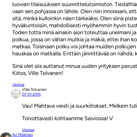
luovien tilaisuuksien suunnittelutoimiston. Tiedäthän,
vaan sen pohjassa on lähde. Olen niin innoissani, ett
sitä, minkä kulloinkin näen tärkeäksi. Olen siinä pi
hyväkuntoisiin, mahdollisesti myöhemmin hyvin tuott
Toden totta minä ainakin aion toteuttaa unelmani ja k
polkua, jossa on vähän mutkia ja mäkiä, ettei ihan ko
matkaa. Toisinaan polku voi johtaa muiden polkujen 
hauskaa on matkalla. Erittäin jännittävää on nähdä, k
Sinä olet siis auttanut minua uuden yrityksen perus
Kiitos, Ville Tolvanen!
Vastaa
Ville Tolvanen
07.01.2015
Vau! Mahtava viesti ja suurkiitokset. Melkein tuli
Toivottavasti kohtaamme Saiviossa! V
Vastaa
Ari Mäkinen