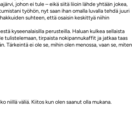
rvi, johon ei tule – eikä siitä liioin lähde yhtään jokea,
tumistani työhön, nyt saan ihan omalla luvalla tehdä juuri
hakkuiden suhteen, että osaisin keskittyä niihin
stä kyseenalaisilla perusteilla. Haluan kulkea sellaista
le tulistelemaan, tirpaista nokipannukaffit ja jatkaa taas
. Tärkeintä ei ole se, mihin olen menossa, vaan se, miten
o niillä väliä. Kiitos kun olen saanut olla mukana.