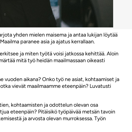
rjota yhden mielen maisema ja antaa lukijan löytää
 Maailma paranee asia ja ajatus kerrallaan.
rkitsee ja miten työtä voisi jatkossa kehittää. Aloin
märtää mitä työ heidän maailmassaan oikeasti
me vuoden aikana? Onko työ ne asiat, kohtaamiset ja
, jotka vievät maailmaamme eteenpäin? Luvatusti
tien, kohtaamisten ja odottelun olevan osa
tjua eteenpäin? Pitäisikö työpäivää metsän tavoin
tekemisestä ja arvosta olevan murroksessa. Työn