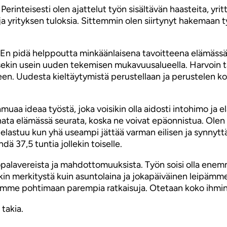
Perinteisesti olen ajattelut työn sisältävän haasteita, yrit
a yrityksen tuloksia. Sittemmin olen siirtynyt hakemaan 
a. En pidä helppoutta minkäänlaisena tavoitteena elämässä. 
sekin usein uuden tekemisen mukavuusalueella. Harvoin tai
seen. Uudesta kieltäytymistä perustellaan ja perustelen
amuaa ideaa työstä, joka voisikin olla aidosti intohimo ja 
a elämässä seurata, koska ne voivat epäonnistua. Olen asias
lastuu kun yhä useampi jättää varman eilisen ja synnyttä
ehdä 37,5 tuntia jollekin toiselle.
iikkopalavereista ja mahdottomuuksista. Työn soisi olla en
in merkitystä kuin asuntolaina ja jokapäiväinen leipämme
elumme pohtimaan parempia ratkaisuja. Otetaan koko ihm
takia.