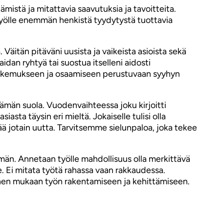
tämistä ja mitattavia saavutuksia ja tavoitteita.
työlle enemmän henkistä tyydytystä tuottavia
Väitän pitäväni uusista ja vaikeista asioista sekä
dan ryhtyä tai suostua itselleni aidosti
 kokemukseen ja osaamiseen perustuvaan syyhyn
elämän suola. Vuodenvaihteessa joku kirjoitti
ta täysin eri mieltä. Jokaiselle tulisi olla
ä jotain uutta. Tarvitsemme sielunpaloa, joka tekee
emmän. Annetaan työlle mahdollisuus olla merkittävä
. Ei mitata työtä rahassa vaan rakkaudessa.
inen mukaan työn rakentamiseen ja kehittämiseen.