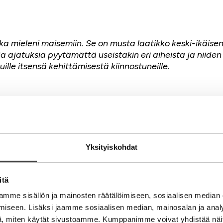
a mieleni maisemiin. Se on musta laatikko keski-ikäisen
a ajatuksia pyytämättä useistakin eri aiheista ja niiden
ille itsensä kehittämisestä kiinnostuneille.
Yksityiskohdat
en ja houkuttaa kehittelemään ajatusta eteenpäin. Mets
 Tämä toimii myös työpaikalla vaikka onkin suoraan toteu
itä
ijöitä uusiin tehtäviin jotka sopivat heille paremmin ja tä
mme sisällön ja mainosten räätälöimiseen, sosiaalisen median
Yritysmaailman puolella varmaankin parasta on aina kasva
iseen. Lisäksi jaamme sosiaalisen median, mainosalan ja analy
, miten käytät sivustoamme. Kumppanimme voivat yhdistää näitä t