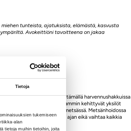
 miehen tunteista, ajatuksista, elämästä, kasvusta
 ympäriltä. Avokeittiöni tavoitteena on jakaa
Tietoja
än tuotohan maksimoidaan jättämällä harvennushakkuissa
tettuna julmaa harventaa hitaammin kehittyvät yksilöt
lle on vaikea keksiä vastinetta metsässä. Metsänhoidossa
 ominaisuuksien tukemiseen
ttaa uusia eksperttejä koko ajan eikä vaihtaa kaikkia
tiikka-alan
ietoja muihin tietoihin, joita