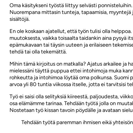
Oma käsitykseni työstä liittyy selvästi ponnisteluihin. 
Nuorempana mittasin tunteja, tapaamisia, myyntejä j
sisältöjä.
En ole koskaan ajatellut, että työn tulisi olla helppo
muutoksesta, vaikka toisaalta taidankin aina pysyä it
epämukavaan tai täysin uuteen ja erilaiseen tekemi
tehdä tai olla tekemättä.
Mihin tämä kirjoitus on matkalla? Ajatus arkailee ja h
mielessäni täyttä puppua ettei intohimoja muka kannat
rohkeutta ja intohimoa löytää oma polkunsa. Suomi pe
arvoa yli 80 tuntia viikossa itselle, jotta ei tarvitsisi t
Työ ei saisi olla selityksiä kiireestä, paljoudesta, v
osa elämämme tarinaa. Tehdään työtä jolla on muutak
Nostetaan työ kissan tavoin pöydälle ja avataan si
Tehdään työtä paremman ihmisen eikä yhteisön 