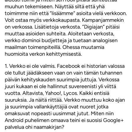
muuhun tekemiseen. Näyttää siltä että yhä
toimimme niin että ”lisäämme” asioita vielä verkkoon.
Voit ostaa myös verkkokaupasta. Kampanjammekin
on verkossa. Lisätietoja verkosta. ”Digiajan” pitäisi
muuttaa asioiden suhteita. Aloitetaan verkosta,
verkko dominoi budjetteja ja tuetaan analogisen
maailman toimenpiteillä. Ohessa muutamia
huomioita verkon kehittymisestä.
1. Verkko ei ole valmis. Facebook ei historian valossa
ole tullut jäädäkseen vaan on vain tämän tuhannen
päivän kehityskauden suurimpia juttuja. Verkossa
juuri kukaan ei ole hallinnut suvereenisti yli viittä
vuotta. Altavista, Yahoo!, Lycos. Kaikki entisiä
suuruksia. Ja näitä riittää. Verkko muuttuu koko ajan
ja suurimpia vallankäyttäjiä ovat nuoret jotka
omaksuvat nopeasti uusimmat jutut. Miten niin
Android puhelimen omaava teini ei suosisi Google+
palvelua ohi naamakirjan?