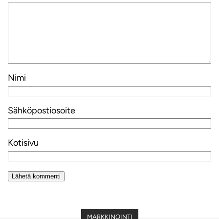
Nimi
Sähköpostiosoite
Kotisivu
Alternative:
MARKKINOINTI
MARKKINOINTI
MARKKINOINTI