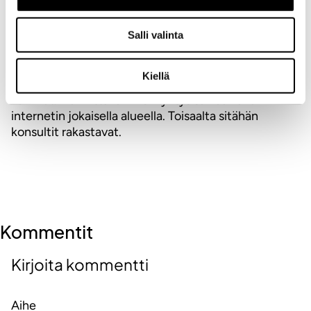
Kysy miten teet kauppaa verkossa tai miten verkko
suoraan edistää myyntiäsi. Päätä vasta sitten, onko
yritykselläsi asiaa naamakirjaan tai Google -
Salli valinta
mainontaan. Laita kotipesäsi kuntoon ja integroi
internet osaksi kaikkea päätöksentekoa. Vain
Kiellä
ymmärtämällä kokonaisuutta voit tehdä oikeat
valinnat. Harmittavan moni yritys sählää vähän
internetin jokaisella alueella. Toisaalta sitähän
konsultit rakastavat.
Kommentit
Kirjoita kommentti
Aihe