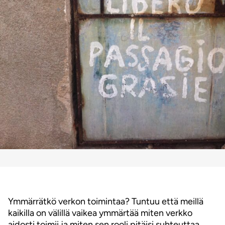
Ymmärrätkö verkon toimintaa? Tuntuu että meillä
kaikilla on välillä vaikea ymmärtää miten verkko
aidosti toimii ja miten sen rooli pitäisi suhteuttaa