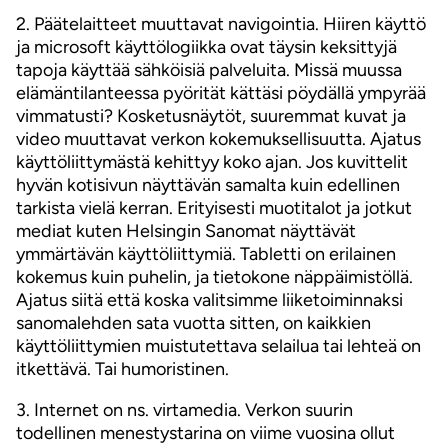
2. Päätelaitteet muuttavat navigointia. Hiiren käyttö
ja microsoft käyttölogiikka ovat täysin keksittyjä
tapoja käyttää sähköisiä palveluita. Missä muussa
elämäntilanteessa pyörität kättäsi pöydällä ympyrää
vimmatusti? Kosketusnäytöt, suuremmat kuvat ja
video muuttavat verkon kokemuksellisuutta. Ajatus
käyttöliittymästä kehittyy koko ajan. Jos kuvittelit
hyvän kotisivun näyttävän samalta kuin edellinen
tarkista vielä kerran. Erityisesti muotitalot ja jotkut
mediat kuten Helsingin Sanomat näyttävät
ymmärtävän käyttöliittymiä. Tabletti on erilainen
kokemus kuin puhelin, ja tietokone näppäimistöllä.
Ajatus siitä että koska valitsimme liiketoiminnaksi
sanomalehden sata vuotta sitten, on kaikkien
käyttöliittymien muistutettava selailua tai lehteä on
itkettävä. Tai humoristinen.
3. Internet on ns. virtamedia. Verkon suurin
todellinen menestystarina on viime vuosina ollut