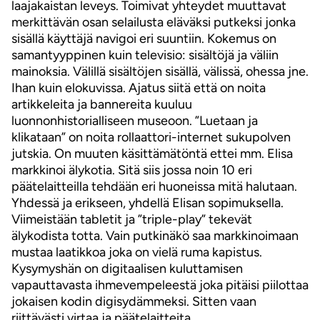
laajakaistan leveys. Toimivat yhteydet muuttavat
merkittävän osan selailusta eläväksi putkeksi jonka
sisällä käyttäjä navigoi eri suuntiin. Kokemus on
samantyyppinen kuin televisio: sisältöjä ja väliin
mainoksia. Välillä sisältöjen sisällä, välissä, ohessa jne.
Ihan kuin elokuvissa. Ajatus siitä että on noita
artikkeleita ja bannereita kuuluu
luonnonhistorialliseen museoon. ”Luetaan ja
klikataan” on noita rollaattori-internet sukupolven
jutskia. On muuten käsittämätöntä ettei mm. Elisa
markkinoi älykotia. Sitä siis jossa noin 10 eri
päätelaitteilla tehdään eri huoneissa mitä halutaan.
Yhdessä ja erikseen, yhdellä Elisan sopimuksella.
Viimeistään tabletit ja ”triple-play” tekevät
älykodista totta. Vain putkinäkö saa markkinoimaan
mustaa laatikkoa joka on vielä ruma kapistus.
Kysymyshän on digitaalisen kuluttamisen
vapauttavasta ihmevempeleestä joka pitäisi piilottaa
jokaisen kodin digisydämmeksi. Sitten vaan
riittävästi virtaa ja päätelaitteita.