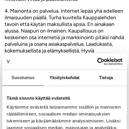
4. Mainonta on palvelua. Internet lepää yhä edelleen
ilmaisuuden päällä. Turha kuvitella Kauppalehden
tavoin että käytän maksullista apsia. En ainakaan
alussa. Naapuri on ilmainen. Kaupallisuus on
keskeinen osa internetiä ja markkinointi pitäisi nähdä
palveluina ja osana asiakaspalvelua. Laadukasta,
kokemuksellista ja elämyksellistä. Hyviä
käyttöliittymiä ja linkityksiä. Sopivasti spämmäystä ja
hyviä virikkeitä. Siitä sopiva markkinointikokonaisuus,
ei fanaattista ”tekstimainonta” tai ”ei mainoksia” tai
ei saa tehdä välisivua –ajattelua. Onhan
Suostumus
Yksityiskohdat
Tietoja
televisiossakin katkot ja aikakausilehdissä
ensimmäiset 20 sivua pelkkiä mainoskuvia. Ne
yritykset jotka antavat vastuun epäkaupallisille
Tämä sivusto käyttää evästeitä
nörteille luopuvat tulevaisuudestaan muutaman
Käytämme evästeitä tarjoamamme sisällön ja mainosten
fanaatikon takia.
räätälöimiseen, sosiaalisen median ominaisuuksien
tukemiseen ja kävijämäärämme analysoimiseen. Lisäksi
5. Näkyvyys on tärkeintä. Vielä kuvitellaan jossain
jaamme sosiaalisen median, mainosalan ja analytiikka-
että tehdään kampanjasivu