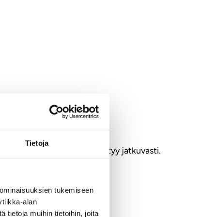
Tietoja
 brändin arvo kasvaa ja kehittyy jatkuvasti.
ttava.
 ominaisuuksien tukemiseen
tiikka-alan
ietoja muihin tietoihin, joita