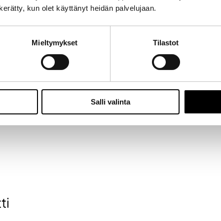
n kerätty, kun olet käyttänyt heidän palvelujaan.
Mieltymykset
Tilastot
kka, niin että ajatus muuttuu toiminnaksi.
Salli valinta
ti