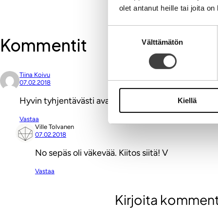
olet antanut heille tai joita o
Suostumuksen
Kommentit
Välttämätön
valinta
Tiina Koivu
07.02.2018
Hyvin tyhjentävästi avattu, nyt vaan oppi perille saa
Kiellä
Vastaa
Ville Tolvanen
07.02.2018
No sepäs oli väkevää. Kiitos siitä! V
Vastaa
Kirjoita komment