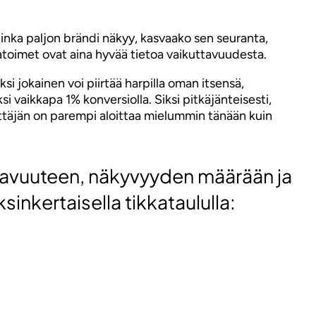
inka paljon brändi näkyy, kasvaako sen seuranta,
statoimet ovat aina hyvää tietoa vaikuttavuudesta.
iksi jokainen voi piirtää harpilla oman itsensä,
 vaikkapa 1% konversiolla. Siksi pitkäjänteisesti,
rittäjän on parempi aloittaa mielummin tänään kuin
stavuuteen, näkyvyyden määrään ja
inkertaisella tikkataululla: