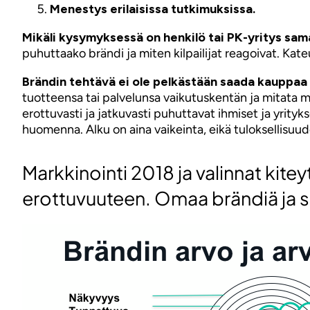
Menestys erilaisissa tutkimuksissa.
Mikäli kysymyksessä on henkilö tai PK-yritys sama
puhuttaako brändi ja miten kilpailijat reagoivat. Kate
Brändin tehtävä ei ole pelkästään saada kauppaa a
tuotteensa tai palvelunsa vaikutuskentän ja mitata m
erottuvasti ja jatkuvasti puhuttavat ihmiset ja yrity
huomenna. Alku on aina vaikeinta, eikä tuloksellisuud
Markkinointi 2018 ja valinnat ki
erottuvuuteen. Omaa brändiä ja sen