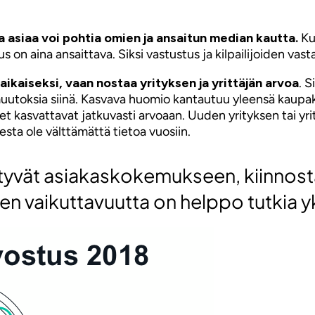
 asiaa voi pohtia omien ja ansaitun median kautta.
Ku
us on aina ansaittava. Siksi vastustus ja kilpailijoiden va
ikaiseksi, vaan nostaa yrityksen ja yrittäjän arvoa
. S
uutoksia siinä. Kasvava huomio kantautuu yleensä kaupaksi
kset kasvattavat jatkuvasti arvoaan. Uuden yrityksen tai y
esta ole välttämättä tietoa vuosiin.
teytyvät asiakaskokemukseen, kiinno
 vaikuttavuutta on helppo tutkia yks