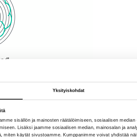
Yksityiskohdat
ssa kanavissa, markkinaosuutta ja kiinnostusta yrityksen ja
pläjäykset yksin eivät johda mihinkään.
itä
rtää missä, milloin ja miten brändi voi olla aidosti vaiku
mme sisällön ja mainosten räätälöimiseen, sosiaalisen median
iseen. Lisäksi jaamme sosiaalisen median, mainosalan ja analy
, miten käytät sivustoamme. Kumppanimme voivat yhdistää näitä t