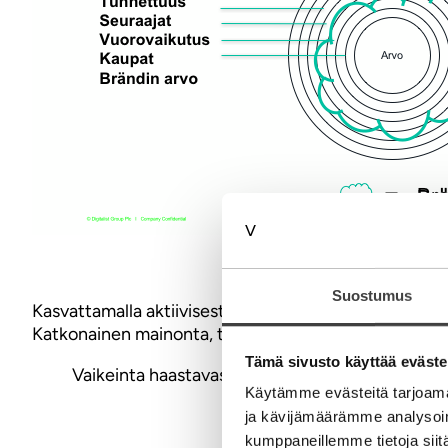
Suostumus
Kasvattamalla aktiivisesti omaa yleisöä, asiointia omi
Katkonainen mainonta, temppumarkkinointi tai media
Tämä sivusto käyttää eväste
Vaikeinta haastavassa mediaympäristössä on ymmä
Käytämme evästeitä tarjoama
ja kävijämäärämme analysoim
kumppaneillemme tietoja siitä