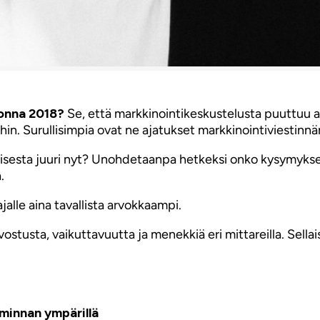
uonna 2018?
Se, että markkinointikeskustelusta puuttuu 
hin. Surullisimpia ovat ne ajatukset markkinointiviestinnä
misesta juuri nyt? Unohdetaanpa hetkeksi onko kysymyksessä
.
jalle aina tavallista arvokkaampi.
stusta, vaikuttavuutta ja menekkiä eri mittareilla. Sellaisi
iminnan ympärillä