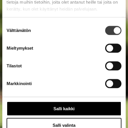
tietoja muihin tietoihin, joita olet antanut heille tai joita on
kerätty, kun olet käyttänyt heidän palvelujaan.
Suostumuksen
Välttämätön
valinta
Mieltymykset
Tilastot
Markkinointi
Salli kaikki
Salli valinta